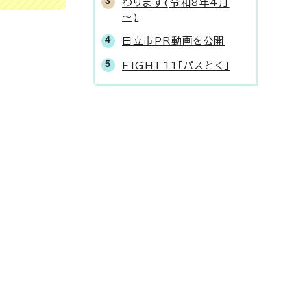
わります(令和8年4月
～)
日立市PR動画を公開
FIGHT11「パスとく」