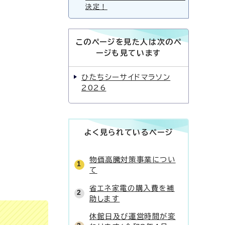
決定！
このページを見た人は次のペ
ージも見ています
ひたちシーサイドマラソン
2026
よく見られているページ
物価高騰対策事業につい
て
省エネ家電の購入費を補
助します
休館日及び運営時間が変