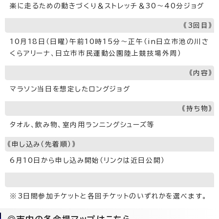
楽に走るための動きづくり＆ストレッチ＆30～40分ジョグ
｟3回目｠
10月18日（日曜）午前10時15分～正午（in日立市池の川さ
くらアリーナ、日立市市民運動公園陸上競技場外周）
｟内容｠
マラソン当日を想定したロングジョグ
｟持ち物｠
タオル、飲み物、室内用ランニングシューズ等
｟申し込み（先着順）｠
6月10日から申し込み開始（リンクは近日公開）
※3日間参加チケットと各回チケットのいずれかを選べます。