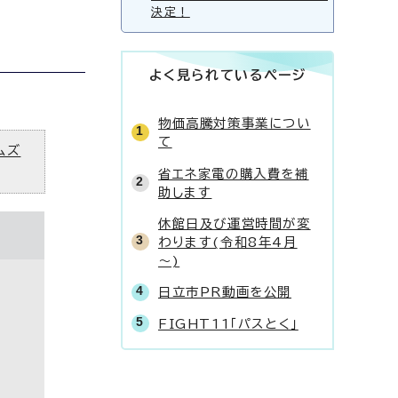
決定！
よく見られているページ
物価高騰対策事業につい
て
ムズ
省エネ家電の購入費を補
助します
休館日及び運営時間が変
わります(令和8年4月
～)
日立市PR動画を公開
FIGHT11「パスとく」