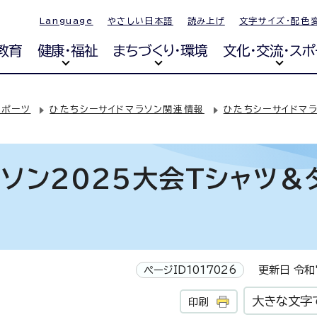
Language
やさしい日本語
読み上げ
文字サイズ・配色
教育
健康・福祉
まちづくり・環境
文化・交流・スポ
スポーツ
ひたちシーサイドマラソン関連情報
ひたちシーサイドマラ
ソン2025大会Tシャツ＆
！
ページID1017026
更新日 令和7
大きな文字
印刷