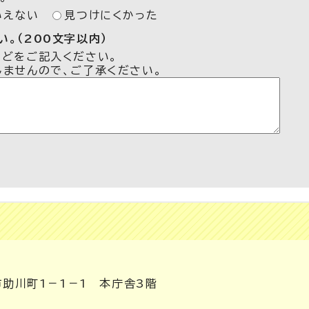
いえない
見つけにくかった
。（200文字以内）
などをご記入ください。
しませんので、ご了承ください。
市助川町1－1－1 本庁舎3階