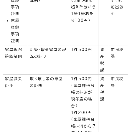
登録
証明）
（5筆5棟を
所、駅
事項
超えた分から
前出張
証明
1筆1棟あた
所
家屋
り100円）
登録
事項
証明
家屋現況
新築・増築家屋の現
1件500円
資
市民税
確認証明
況の証明
産
課
税
課
家屋滅失
取り壊し等の家屋
1件500円
資
市民税
証明
の証明
（家屋課税台
産
課
帳の抹消が
税
現年度の場
課
合）
1件200円
（家屋課税台
帳抹消から7