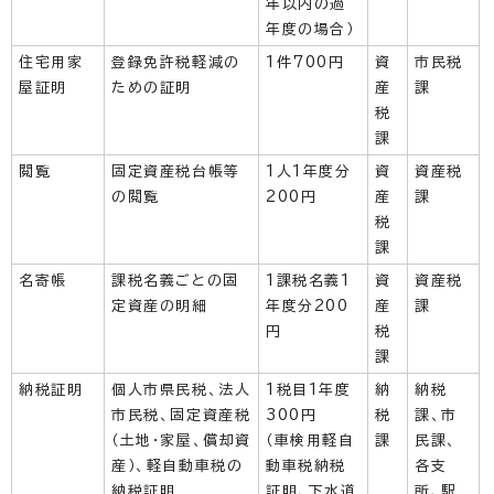
年以内の過
年度の場合）
住宅用家
登録免許税軽減の
1件700円
資
市民税
屋証明
ための証明
産
課
税
課
閲覧
固定資産税台帳等
1人1年度分
資
資産税
の閲覧
200円
産
課
税
課
名寄帳
課税名義ごとの固
1課税名義1
資
資産税
定資産の明細
年度分200
産
課
円
税
課
納税証明
個人市県民税、法人
1税目1年度
納
納税
市民税、固定資産税
300円
税
課、市
（土地・家屋、償却資
（車検用軽自
課
民課、
産）、軽自動車税の
動車税納税
各支
納税証明
証明、下水道
所、駅