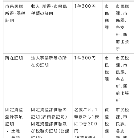
市県民税
収入・所得・市県民
1件300円
市
市民税
所得・課税
税額の証明
民
課、市
証明
税
民課、
課
各支
所、駅
前出張
所
所在証明
法人事業所等の所
1件300円
市
市民税
在の証明
民
課、市
税
民課、
課
各支
所、駅
前出張
所
固定資産
固定資産評価額の
名義ごと、1
資
市民税
登録事項
証明（評価額証明）
筆または1棟
産
課、市
証明
固定資産評価額及
につき300
税
民課、
土地
び税額の証明（公課
円
課
各支