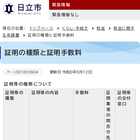
緊急情報
緊急情報なし
現在の位置：
トップページ
くらし・手続き
税金
税金に関す
る申請書
証明の種類と証明手数料
証明の種類と証明手数料
更新日 令和8年6月12日
ページID1003984
証明等の種類について
証明等の
証明等の内容
手数料
証
証明等
種類
明
の交付
事
窓口
項
の
問
合
せ
先