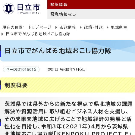
緊急情報
緊急情報なし
現在の位置：
トップページ
市政情報
政策・財政
地域創生
日立市でがんばる地域おこし協力隊
日立市でがんばる地域おこし協力隊
更新日 令和8年7月6日
ページID1015016
制度概要
茨城県では県外からの新たな視点で県北地域の課題
解決や資源活用に取り組むビジネス人材を支援し、
その成果を地域に広げることで地域経済の発展と活
性化を目指し、令和3年(2021年)4月から茨城県
北地域おこし協力隊「KENPOKU PROJECT E」