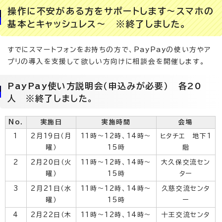
操作に不安がある方をサポートします～スマホの
基本とキャッシュレス～ ※終了しました。
すでにスマートフォンをお持ちの方で、PayPayの使い方やア
プリの導入を支援して欲しい方向けに相談会を開催します。
PayPay使い方説明会（申込みが必要） 各20
人 ※終了しました。
No.
実施日
実施時間
会場
1
2月19日（月
11時～12時、14時～
ヒタチエ 地下1
曜）
15時
階
2
2月20日（火
11時～12時、14時～
大久保交流セン
曜）
15時
ター
3
2月21日（水
11時～12時、14時～
久慈交流センタ
曜）
15時
ー
4
2月22日（木
11時～12時、14時～
十王交流センタ