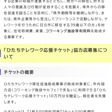
する企業の取組が進展するとともに、地方への移住に対する
人々の意識及び行動が変容することを見据え、県外からの移
住促進を図ることを目的に、「県外勤務等を継続しながら、ま
たは、県外企業等から受注してフリーランスで活動しながら、テ
レワークを行うために日立市に移住する39歳以下の方」を対
象に、住宅取得費、家賃、
コワーキング施設等利用料
を助成す
る事業です。
「ひたちテレワーク応援チケット」協力店募集につ
いて
チケットの概要
ひたちテレワーク移住促進助成事業の助成対象者に、市内協
力店（コワーキング施設やカフェ）で支払いに利用できる「ひた
ちテレワーク応援チケット」10万円分を贈呈し、移住者を支援
します。
※チケットは、【1枚500円利用券】1セット200枚贈呈