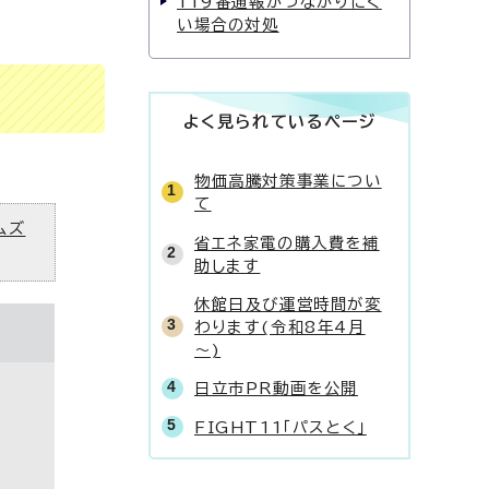
119番通報がつながりにく
い場合の対処
よく見られているページ
物価高騰対策事業につい
て
ムズ
省エネ家電の購入費を補
助します
休館日及び運営時間が変
わります(令和8年4月
～)
日立市PR動画を公開
FIGHT11「パスとく」