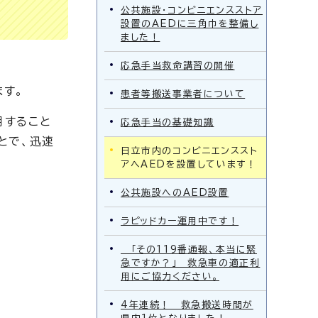
公共施設・コンビニエンスストア
設置のAEDに三角巾を整備し
ました！
応急手当救命講習の開催
ます。
患者等搬送事業者について
用すること
応急手当の基礎知識
とで、迅速
日立市内のコンビニエンススト
アへAEDを設置しています！
公共施設へのAED設置
ラピッドカー運用中です！
「その119番通報、本当に緊
急ですか？」 救急車の適正利
用にご協力ください。
4年連続！ 救急搬送時間が