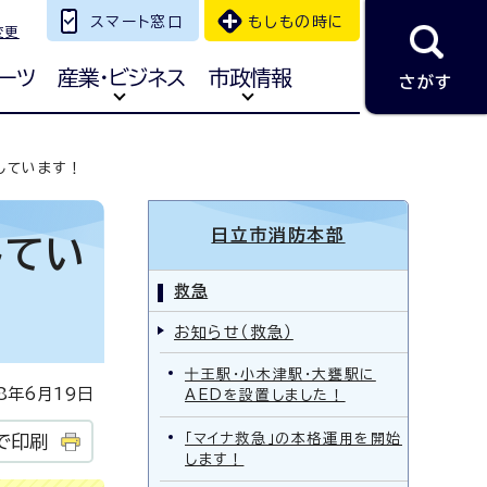
スマート窓口
もしもの時に
変更
ーツ
産業・ビジネス
市政情報
さがす
しています！
日立市消防本部
してい
救急
お知らせ（救急）
十王駅・小木津駅・大甕駅に
年6月19日
AEDを設置しました！
「マイナ救急」の本格運用を開始
で印刷
します！