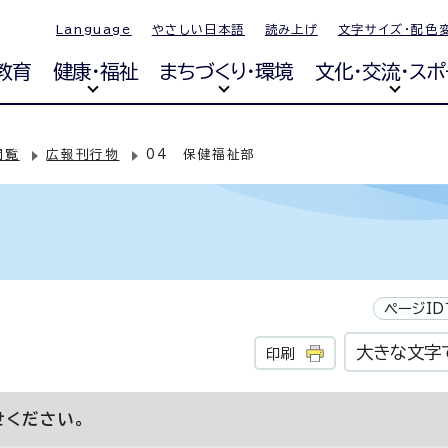
Language
やさしい日本語
読み上げ
文字サイズ・配色
教育
健康・福祉
まちづくり・環境
文化・交流・スポ
閲覧
広報刊行物
04 保健福祉部
ページID
大きな文字
印刷
せください。