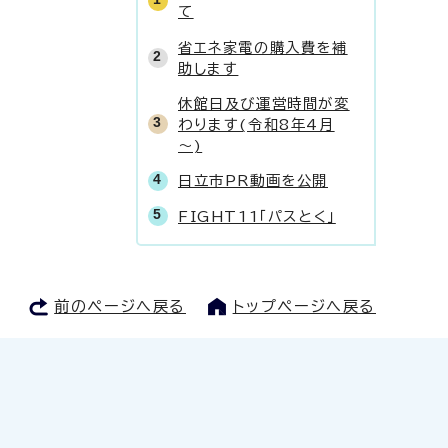
て
省エネ家電の購入費を補
助します
休館日及び運営時間が変
わります(令和8年4月
～)
日立市PR動画を公開
FIGHT11「パスとく」
前のページへ戻る
トップページへ戻る