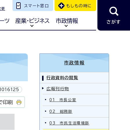
スマート窓口
もしもの時に
変更
ーツ
産業・ビジネス
市政情報
さがす
市政情報
行政資料の閲覧
広報刊行物
1016125
01 市長公室
で印刷
02 総務部
03 市民生活環境部