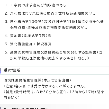
工事費の請求書及び領収書の写し
浄化槽法第7条に係る検査手数料払込通知書の写し
浄化槽法第10条第1項及び同法第11条1項に係る浄化槽
保守点検・清掃及び法定検査委託契約書の写し
誓約書（県様式第7号）※
浄化槽設置施工状況写真
産業廃棄物管理票又は最終処分場の発行する証明書（既
設の単独処理浄化槽の撤去をする場合に限る。）
受付場所
環境推進課衛生管理係（本庁舎2階山側）
（注意）各支所では受け付けすることができません。
（補足）受付時間は、8時30分から正午、13時から17時（閉庁
日を除く）