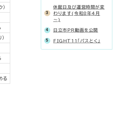
休館日及び運営時間が変
ク）
わります(令和8年4月
～)
る
日立市PR動画を公開
り）
FIGHT11「パスとく」
る
める