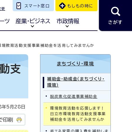
スマート窓口
もしもの時に
変更
ーツ
産業・ビジネス
市政情報
さがす
環境教育活動支援事業補助金を活用してみませんか
まちづくり・環境
動支
補助金・助成金（まちづくり・
環境）
脱炭素化促進事業補助金
年5月28日
環境教育活動を応援します！
日立市環境教育活動支援事業
で印刷
補助金を活用してみませんか
省エネ家電の購入費を補助しま