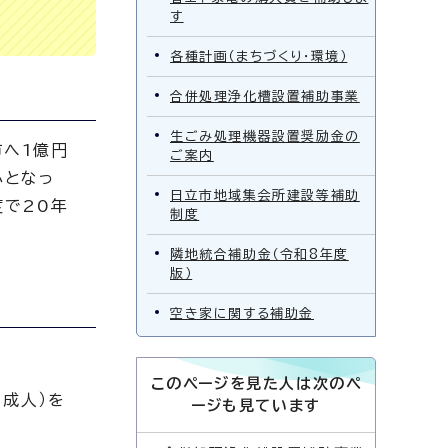
す
各種計画（まちづくり・環境）
合併処理浄化槽設置補助事業
生ごみ処理機器設置奨励金の
市へ1億円
ご案内
心となっ
日立市地域集会所建設等補助
度で20年
制度
隣地統合補助金（令和8年度
版）
空き家に関する補助金
このページを見た人は次のペ
（成人）を
ージも見ています