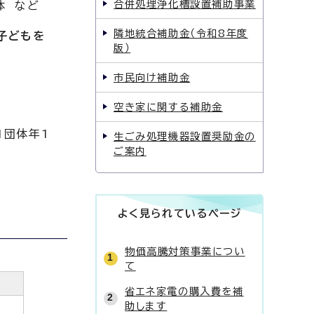
合併処理浄化槽設置補助事業
体 など
隣地統合補助金（令和8年度
子どもを
版）
市民向け補助金
空き家に関する補助金
1団体年1
生ごみ処理機器設置奨励金の
ご案内
よく見られているページ
物価高騰対策事業につい
て
省エネ家電の購入費を補
助します