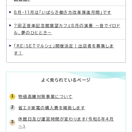
8月・11月は「いばらき働き方改革推進月間」です
?田正音楽記念館展望カフェ8月の演奏 〜音でイロド
ル、夢のひととき〜
「RE：SETマルシェ」開催決定！出店者を募集しま
す！
よく見られているページ
物価高騰対策事業について
省エネ家電の購入費を補助します
休館日及び運営時間が変わります(令和8年4月
～)