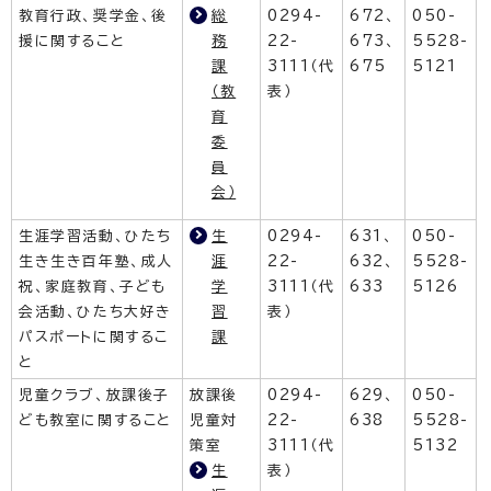
教育行政、奨学金、後
総
0294-
672、
050-
援に関すること
務
22-
673、
5528-
課
3111（代
675
5121
（教
表）
育
委
員
会）
生涯学習活動、ひたち
生
0294-
631、
050-
生き生き百年塾、成人
涯
22-
632、
5528-
祝、家庭教育、子ども
学
3111（代
633
5126
会活動、ひたち大好き
習
表）
パスポートに関するこ
課
と
児童クラブ、放課後子
放課後
0294-
629、
050-
ども教室に関すること
児童対
22-
638
5528-
策室
3111（代
5132
生
表）