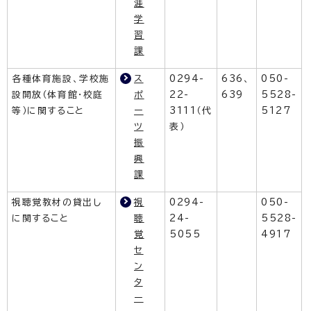
涯
学
習
課
各種体育施設、学校施
ス
0294-
636、
050-
設開放（体育館・校庭
ポ
22-
639
5528-
等）に関すること
ー
3111（代
5127
ツ
表）
振
興
課
視聴覚教材の貸出し
視
0294-
050-
に関すること
聴
24-
5528-
覚
5055
4917
セ
ン
タ
ー