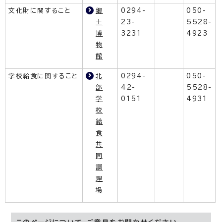
文化財に関すること
郷
0294-
050-
土
23-
5528-
博
3231
4923
物
館
学校給食に関すること
北
0294-
050-
部
42-
5528-
学
0151
4931
校
給
食
共
同
調
理
場