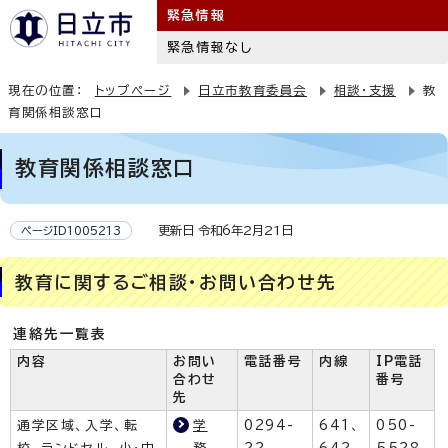
緊急情報
緊急情報なし
現在の位置：
トップページ
日立市教育委員会
相談・支援
教
育関係相談窓口
教育関係相談窓口
更新日 令和6年2月21日
ページID1005213
教育に関するご相談・お問い合わせ先
連絡先一覧表
内容
お問い
電話番号
内線
IP電話
合わせ
番号
先
通学区域、入学、転
学
0294-
641、
050-