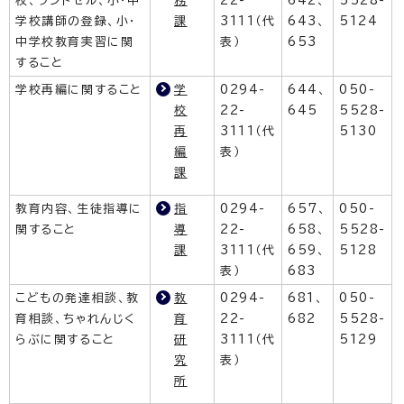
校、ランドセル、小・中
務
22-
642、
5528-
学校講師の登録、小・
課
3111（代
643、
5124
中学校教育実習に関
表）
653
すること
学校再編に関すること
学
0294-
644、
050-
校
22-
645
5528-
再
3111（代
5130
編
表）
課
教育内容、生徒指導に
指
0294-
657、
050-
関すること
導
22-
658、
5528-
課
3111（代
659、
5128
表）
683
こどもの発達相談、教
教
0294-
681、
050-
育相談、ちゃれんじく
育
22-
682
5528-
らぶに関すること
研
3111（代
5129
究
表）
所