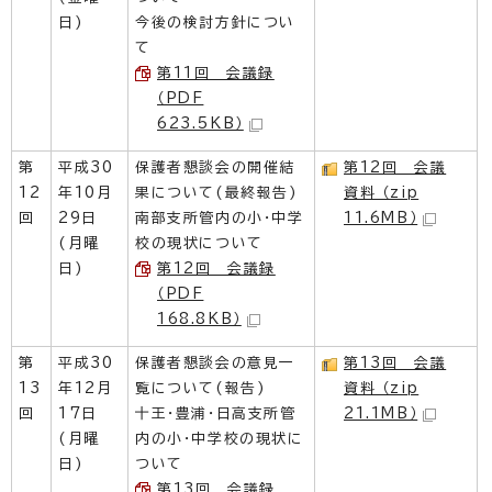
日)
今後の検討方針につい
て
第11回 会議録
（PDF
623.5KB）
第
平成30
保護者懇談会の開催結
第12回 会議
12
年10月
果について(最終報告)
資料 （zip
回
29日
南部支所管内の小・中学
11.6MB）
(月曜
校の現状について
日)
第12回 会議録
（PDF
168.8KB）
第
平成30
保護者懇談会の意見一
第13回 会議
13
年12月
覧について(報告)
資料 （zip
回
17日
十王・豊浦・日高支所管
21.1MB）
(月曜
内の小・中学校の現状に
日)
ついて
第13回 会議録