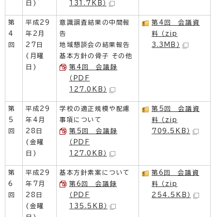
日)
131.7KB）
第
平成29
意識調査結果の中間報
第4回 会議資
4
年2月
告
料 （zip
回
27日
地域懇談会の結果報告
3.3MB）
(月曜
基本方針の骨子 その他
日)
第4回 会議録
（PDF
127.0KB）
第
平成29
学校の適正規模や配慮
第5回 会議資
5
年4月
事項について
料 （zip
回
28日
第5回 会議録
709.5KB）
(金曜
（PDF
日)
127.0KB）
第
平成29
基本方針素案について
第6回 会議資
6
年7月
第6回 会議録
料 （zip
回
28日
（PDF
254.5KB）
(金曜
135.5KB）