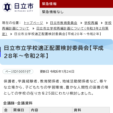
緊急情報
緊急情報なし
現在の位置：
トップページ
日立市教育委員会
学校再編
学校
再編計画について
日立市立学校再編計画について（令和3年2月策
定）
日立市立学校適正配置検討委員会【平成28年～令和2年】
日立市立学校適正配置検討委員会【平成
28年～令和2年】
更新日 令和6年1月24日
ページID1005197
保護者、学識経験者、教育関係者、地域活動関係者など、様々
な立場から、子どもたちの学習環境、豊かな人間性の涵養の場
としての学校の在り方を25回にわたり検討しました。
会議録・会議資料
会
開催日
内容
資料