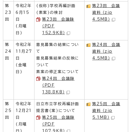
第
令和2年
(仮称)学校再編計画
第23回 会議
23
6月15
(素案)の検討
資料 （zip
回
日
第23回 会議録
4.5MB）
(月曜
（PDF
日)
152.9KB）
第
令和2年
意見募集の結果につい
第24回 会議
24
11月27
て
資料 （zip
回
日
意見募集結果の反映に
4.5MB）
(金曜
ついて
日)
素案の修正案について
第24回 会議録
（PDF
138.8KB）
第
令和2年
日立市立学校再編計画
第25回 会議
25
12月21
提言書(案)について
資料 （zip
回
日
第25回 会議録
5.1MB）
(月曜
（PDF
日)
107.9KB）