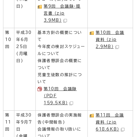
日)
第9回 会議録・提
言書 （zip
3.9MB）
第
平成30
基本方針の概要につい
第10回 会議
10
年6月
て
資料 （zip
回
25日
今年度の検討スケジュー
2.9MB）
(月曜
ルについて
日)
保護者懇談会の概要に
ついて
児童生徒数の推計につ
いて
第10回 会議録
（PDF
159.5KB）
第
平成30
保護者懇談会の実施報
第11回 会議
11
年9月7
告(中間報告)
資料 （zip
回
日
会議情報の取り扱いに
618.6KB）
(金曜
ついて