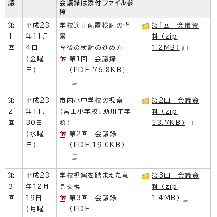
議
会議録は添付ファイル参
照
第
平成28
学校適正配置検討の背
第1回 会議資
1
年11月
景
料 （zip
回
4日
今後の検討の進め方
1.2MB）
(金曜
第1回 会議録
日)
（PDF 76.8KB）
第
平成28
市内小中学校の視察
第2回 会議資
2
年11月
（宮田小学校、助川中学
料 （zip
回
30日
校）
33.7KB）
(水曜
第2回 会議録
日)
（PDF 19.0KB）
第
平成28
学校視察を踏まえた意
第3回 会議資
3
年12月
見交換
料 （zip
回
19日
第3回 会議録
1.4MB）
(月曜
（PDF