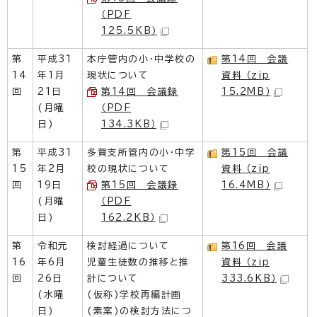
（PDF
125.5KB）
第
平成31
本庁管内の小・中学校の
第14回 会議
14
年1月
現状について
資料 （zip
回
21日
第14回 会議録
15.2MB）
(月曜
（PDF
日)
134.3KB）
第
平成31
多賀支所管内の小・中学
第15回 会議
15
年2月
校の現状について
資料 （zip
回
19日
第15回 会議録
16.4MB）
(月曜
（PDF
日)
162.2KB）
第
令和元
検討経過について
第16回 会議
16
年6月
児童生徒数の推移と推
資料 （zip
回
26日
計について
333.6KB）
(水曜
(仮称)学校再編計画
日)
(素案)の検討方法につ