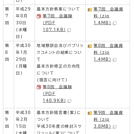
日)
第
平成29
基本方針素案について
第7回 会議資
7
年8月
第7回 会議録
料 （zip
回
30日
（PDF
1.4MB）
(水曜
107.1KB）
日)
第
平成30
地域懇談会及びパブリッ
第8回 会議資
8
年1月
クコメントの結果につい
料 （zip
回
29日
て
1.4MB）
(月曜
基本方針修正の方向性
日)
について
(提言に向けて)
第8回 会議録
（PDF
148.9KB）
第
平成30
基本方針提言書(案)に
第9回 会議資
9
年2月
ついて
料 （zip
回
15日
平成30年度の検討スケ
3.8MB）
(木曜
ジュール(案)について