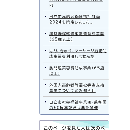
内
日立市高齢者保健福祉計画
2024を策定しました。
寝具洗濯乾燥消毒費助成事業
（65歳以上）
はり、きゅう、マッサージ施術助
成事業を利用しませんか
訪問理美容費助成事業（65歳
以上）
外国人高齢者等福祉手当支給
事業についてのお知らせ
日立市社会福祉事業団・萬春園
の50周年記念式典を開催
このページを見た人は次のペ