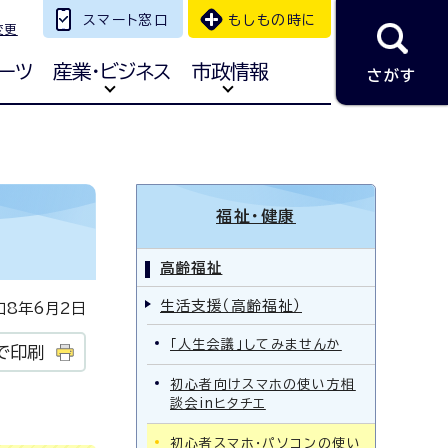
スマート窓口
もしもの時に
変更
ーツ
産業・ビジネス
市政情報
さがす
福祉・健康
高齢福祉
生活支援（高齢福祉）
8年6月2日
「人生会議」してみませんか
で印刷
初心者向けスマホの使い方相
談会inヒタチエ
初心者スマホ・パソコンの使い