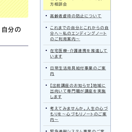
方相談会
高齢者虐待の防止について
これまでの自分とこれからの自
、自分の
分へ～私のエンディングノート
のご利用案内～
在宅医療・介護連携を推進して
います
日常生活用具給付事業のご案
内
【出前講座のお知らせ】地域に
出向いて専門職が講座を実施
します
考えてみませんか。人生の心づ
もりを～心づもりノートのご案
内～
緊急通報システム事業のご案