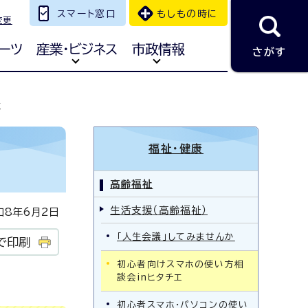
スマート窓口
もしもの時に
変更
ーツ
産業・ビジネス
市政情報
さがす
エ
福祉・健康
高齢福祉
生活支援（高齢福祉）
8年6月2日
「人生会議」してみませんか
で印刷
初心者向けスマホの使い方相
談会inヒタチエ
初心者スマホ・パソコンの使い