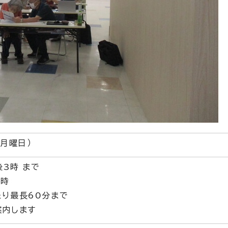
（月曜日）
後3時 まで
2時
り最長60分まで
案内します