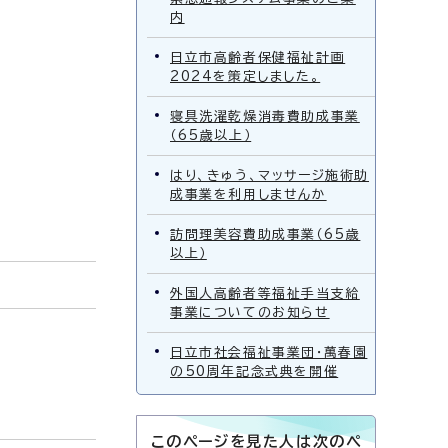
内
日立市高齢者保健福祉計画
2024を策定しました。
寝具洗濯乾燥消毒費助成事業
（65歳以上）
はり、きゅう、マッサージ施術助
成事業を利用しませんか
訪問理美容費助成事業（65歳
以上）
外国人高齢者等福祉手当支給
事業についてのお知らせ
日立市社会福祉事業団・萬春園
の50周年記念式典を開催
このページを見た人は次のペ