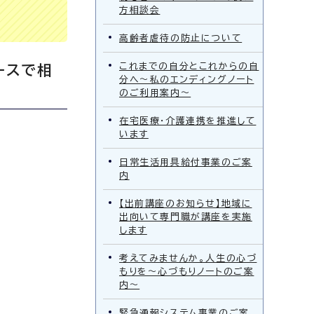
方相談会
高齢者虐待の防止について
これまでの自分とこれからの自
ースで相
分へ～私のエンディングノート
のご利用案内～
在宅医療・介護連携を推進して
います
日常生活用具給付事業のご案
内
【出前講座のお知らせ】地域に
出向いて専門職が講座を実施
します
考えてみませんか。人生の心づ
もりを～心づもりノートのご案
内～
緊急通報システム事業のご案