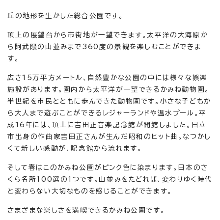
丘の地形を生かした総合公園です。
頂上の展望台から市街地が一望できます。太平洋の大海原か
ら阿武隈の山並みまで360度の景観を楽しむことができま
す。
広さ15万平方メートル、自然豊かな公園の中には様々な娯楽
施設があります。園内から太平洋が一望できるかみね動物園。
半世紀を市民とともに歩んできた動物園です。小さな子どもか
ら大人まで遊ぶことができるレジャーランドや温水プール。平
成16年には、頂上に吉田正音楽記念館が開館しました。日立
市出身の作曲家吉田正さんが生んだ昭和のヒット曲。なつかし
くて新しい感動が、記念館から流れます。
そして春はこのかみね公園がピンク色に染まります。日本のさ
くら名所100選の1つです。山並みをたどれば、変わりゆく時代
と変わらない大切なものを感じることができます。
さまざまな楽しさを満喫できるかみね公園です。