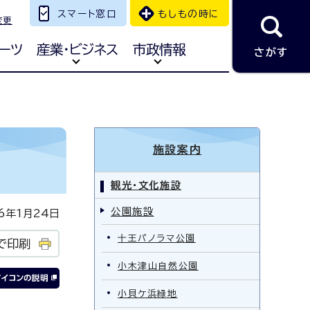
スマート窓口
もしもの時に
変更
ーツ
産業・ビジネス
市政情報
さがす
施設案内
観光・文化施設
公園施設
年1月24日
十王パノラマ公園
で印刷
小木津山自然公園
小貝ケ浜緑地