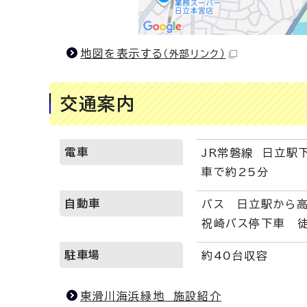
地図を表示する
（外部リンク）
交通案内
電車
JR常磐線 日立駅
車で約25分
自動車
バス 日立駅から
祝崎バス停下車 徒
駐車場
約40台収容
東滑川海浜緑地 施設紹介