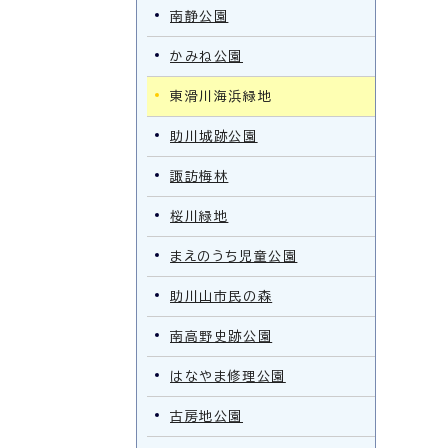
南静公園
かみね公園
東滑川海浜緑地
助川城跡公園
諏訪梅林
桜川緑地
まえのうち児童公園
助川山市民の森
南高野史跡公園
はなやま修理公園
古房地公園