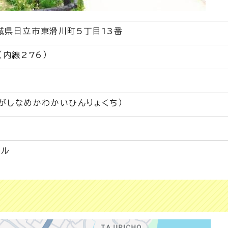
茨城県日立市東滑川町5丁目13番
1（内線276）
0
がしなめかわかいひんりょくち）
トル