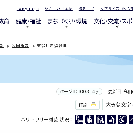
Language
やさしい日本語
読み上げ
文字サイズ・配色
教育
健康・福祉
まちづくり・環境
文化・交流・スポ
設
公園施設
東滑川海浜緑地
ページID1003149
更新日 令和6
大きな文字
印刷
バリアフリー対応状況：