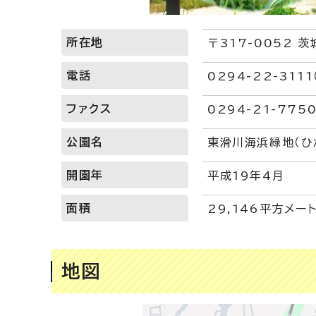
所在地
〒317-0052 
電話
0294-22-311
ファクス
0294-21-775
公園名
東滑川海浜緑地（ひ
開園年
平成19年4月
面積
29,146平方メー
地図