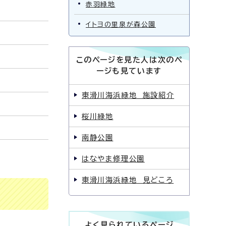
赤羽緑地
イトヨの里泉が森公園
このページを見た人は次のペ
ージも見ています
東滑川海浜緑地 施設紹介
桜川緑地
南静公園
はなやま修理公園
東滑川海浜緑地 見どころ
よく見られているページ