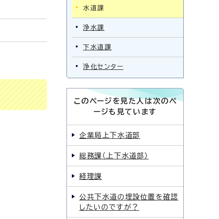
水道課
浄水課
下水道課
浄化センター
このページを見た人は次のペ
ージも見ています
企業局上下水道部
総務課（上下水道部）
経理課
公共下水道の埋設位置を確認
したいのですが？