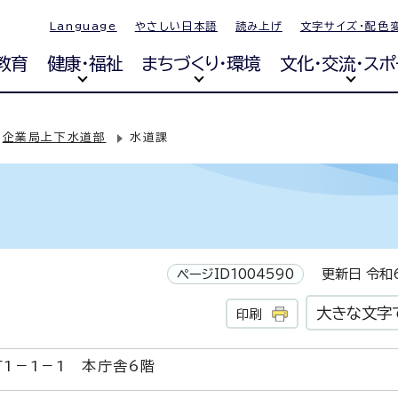
Language
やさしい日本語
読み上げ
文字サイズ・配色
教育
健康・福祉
まちづくり・環境
文化・交流・スポ
企業局上下水道部
水道課
ページID1004590
更新日 令和6
大きな文字
印刷
1－1－1 本庁舎6階