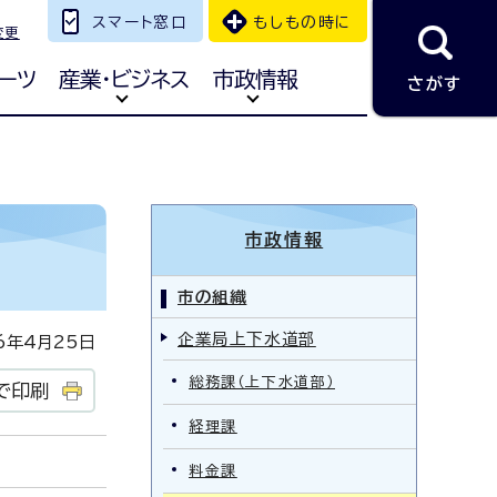
スマート窓口
もしもの時に
変更
ーツ
産業・ビジネス
市政情報
さがす
市政情報
市の組織
企業局上下水道部
年4月25日
総務課（上下水道部）
で印刷
経理課
料金課