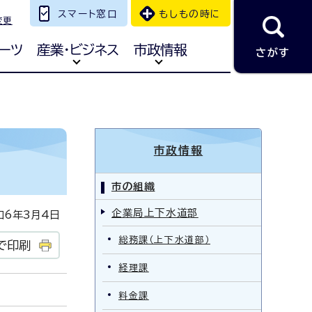
スマート窓口
もしもの時に
変更
ーツ
産業・ビジネス
市政情報
さがす
市政情報
市の組織
企業局上下水道部
6年3月4日
総務課（上下水道部）
で印刷
経理課
料金課