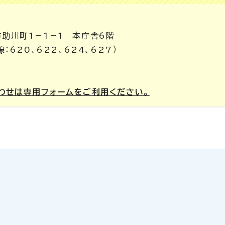
市助川町1－1－1 本庁舎6階
線：620、622、624、627）
わせは専用フォームをご利用ください。