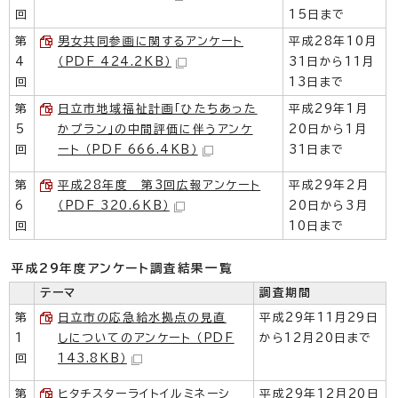
回
15日まで
第
男女共同参画に関するアンケート
平成28年10月
4
（PDF 424.2KB）
31日から11月
回
13日まで
第
日立市地域福祉計画「ひたちあった
平成29年1月
5
かプラン」の中間評価に伴うアンケ
20日から1月
回
ート （PDF 666.4KB）
31日まで
第
平成28年度 第3回広報アンケート
平成29年2月
6
（PDF 320.6KB）
20日から3月
回
10日まで
平成29年度アンケート調査結果一覧
テーマ
調査期間
第
日立市の応急給水拠点の見直
平成29年11月29日
1
しについてのアンケート （PDF
から12月20日まで
回
143.8KB）
第
ヒタチスターライトイルミネーシ
平成29年12月20日