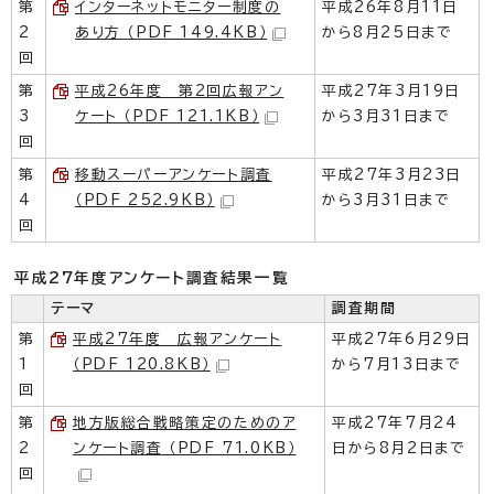
第
インターネットモニター制度の
平成26年8月11日
2
あり方 （PDF 149.4KB）
から8月25日まで
回
第
平成26年度 第2回広報アン
平成27年3月19日
3
ケート （PDF 121.1KB）
から3月31日まで
回
第
移動スーパーアンケート調査
平成27年3月23日
4
（PDF 252.9KB）
から3月31日まで
回
平成27年度アンケート調査結果一覧
テーマ
調査期間
第
平成27年度 広報アンケート
平成27年6月29日
1
（PDF 120.8KB）
から7月13日まで
回
第
地方版総合戦略策定のためのア
平成27年7月24
2
ンケート調査 （PDF 71.0KB）
日から8月2日まで
回