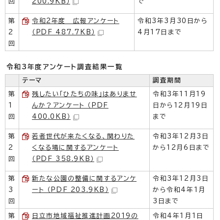
回
200.9KB）
で
第
令和2年度 広報アンケート
令和3年3月30日から
2
（PDF 487.7KB）
4月17日まで
回
令和3年度アンケート調査結果一覧
テーマ
調査期間
第
残したい「ひたちの味」はありませ
令和3年11月19
1
んか？アンケート （PDF
日から12月19日
回
400.0KB）
まで
第
若者世代が来たくなる、関わりた
令和3年12月3日
2
くなる場に関するアンケート
から12月6日まで
回
（PDF 358.9KB）
第
新たな公園の整備に関するアンケ
令和3年12月3日
3
ート （PDF 203.9KB）
から令和4年1月
回
3日まで
第
日立市地域福祉推進計画2019の
令和4年1月1日