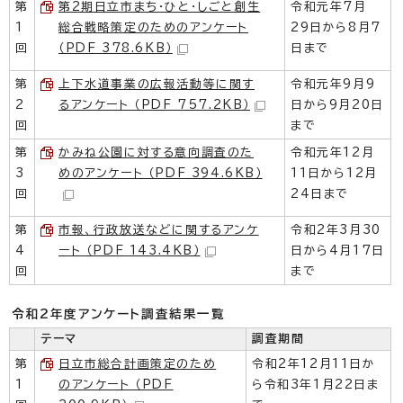
第
第2期日立市まち・ひと・しごと創生
令和元年7月
1
総合戦略策定のためのアンケート
29日から8月7
回
（PDF 378.6KB）
日まで
第
上下水道事業の広報活動等に関す
令和元年9月9
2
るアンケート （PDF 757.2KB）
日から9月20日
回
まで
第
かみね公園に対する意向調査のた
令和元年12月
3
めのアンケート （PDF 394.6KB）
11日から12月
回
24日まで
第
市報、行政放送などに関するアンケ
令和2年3月30
4
ート （PDF 143.4KB）
日から4月17日
回
まで
令和2年度アンケート調査結果一覧
テーマ
調査期間
第
日立市総合計画策定のため
令和2年12月11日か
1
のアンケート （PDF
ら令和3年1月22日ま