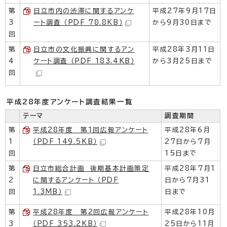
第
日立市内の渋滞に関するアンケ
平成27年9月17日
3
ート調査 （PDF 78.8KB）
から9月30日まで
回
第
日立市の文化振興に関するアン
平成28年3月11日
4
ケート調査 （PDF 183.4KB）
から3月25日まで
回
平成28年度アンケート調査結果一覧
テーマ
調査期間
第
平成28年度 第1回広報アンケート
平成28年6月
1
（PDF 149.5KB）
27日から7月
回
15日まで
第
日立市総合計画 後期基本計画策定
平成28年7月1
2
に関するアンケート （PDF
日から7月31
回
1.3MB）
日まで
第
平成28年度 第2回広報アンケート
平成28年10月
3
（PDF 353.2KB）
25日から11月