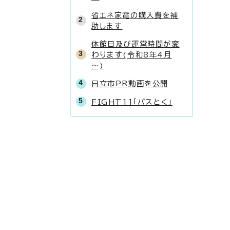
省エネ家電の購入費を補
助します
休館日及び運営時間が変
わります(令和8年4月
～)
日立市PR動画を公開
FIGHT11「パスとく」