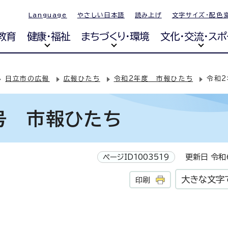
Language
やさしい日本語
読み上げ
文字サイズ・配色
教育
健康・福祉
まちづくり・環境
文化・交流・スポ
日立市の広報
広報ひたち
令和2年度 市報ひたち
令和2
号 市報ひたち
ページID1003519
更新日 令和6
大きな文字
印刷