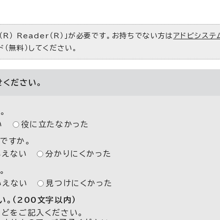
R） Reader（R）」が必要です。お持ちでない方は
アドビシステ
ド（無料）してください。
せください。
。
い
役に立たなかった
ですか。
いえない
分かりにくかった
。
いえない
見つけにくかった
。（200文字以内）
などをご記入ください。