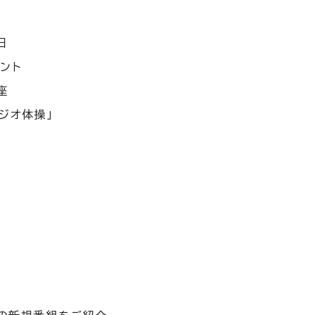
日
ント
座
ジオ体操」
し