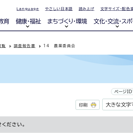
Language
やさしい日本語
読み上げ
文字サイズ・配色
教育
健康・福祉
まちづくり・環境
文化・交流・スポ
閲覧
調査報告書
14 農業委員会
ページID
大きな文字
印刷
せください。