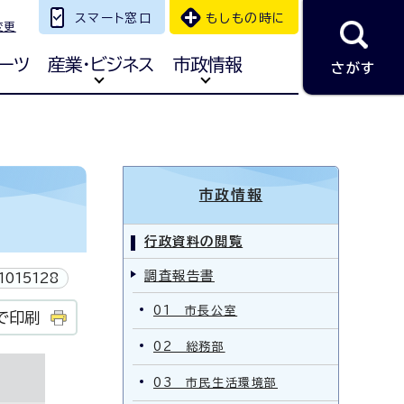
スマート窓口
もしもの時に
変更
ーツ
産業・ビジネス
市政情報
さがす
市政情報
行政資料の閲覧
調査報告書
1015128
01 市長公室
で印刷
02 総務部
03 市民生活環境部