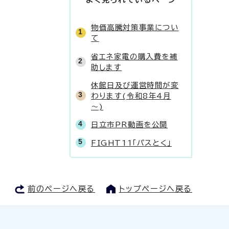
物価高騰対策事業につい
て
省エネ家電の購入費を補
助します
休館日及び運営時間が変
わります(令和8年4月
～)
日立市PR動画を公開
FIGHT11「パスとく」
前のページへ戻る
トップページへ戻る