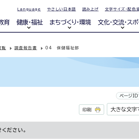
Language
やさしい日本語
読み上げ
文字サイズ・配色
教育
健康・福祉
まちづくり・環境
文化・交流・スポ
閲覧
調査報告書
04 保健福祉部
ページID
大きな文字
印刷
せください。