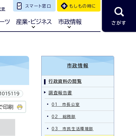
スマート窓口
もしもの時に
変更
ーツ
産業・ビジネス
市政情報
さがす
市政情報
行政資料の閲覧
調査報告書
1015119
01 市長公室
で印刷
02 総務部
03 市民生活環境部