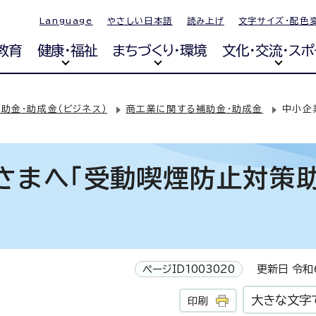
Language
やさしい日本語
読み上げ
文字サイズ・配色
教育
健康・福祉
まちづくり・環境
文化・交流・スポ
補助金・助成金（ビジネス）
商工業に関する補助金・助成金
中小企
さまへ「受動喫煙防止対策
ページID1003020
更新日 令和6
大きな文字
印刷