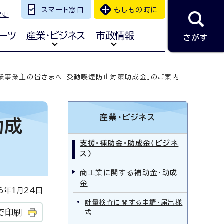
スマート窓口
もしもの時に
変更
ーツ
産業・ビジネス
市政情報
さがす
業事業主の皆さまへ「受動喫煙防止対策助成金」のご案内
産業・ビジネス
助成
支援・補助金・助成金（ビジネ
ス）
商工業に関する補助金・助成
金
年1月24日
計量検査に関する申請・届出様
で印刷
式