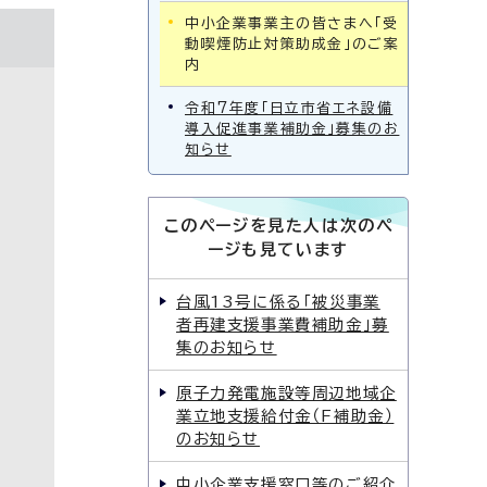
中小企業事業主の皆さまへ「受
動喫煙防止対策助成金」のご案
内
令和7年度「日立市省エネ設備
導入促進事業補助金」募集のお
知らせ
このページを見た人は次のペ
ージも見ています
台風13号に係る「被災事業
者再建支援事業費補助金」募
集のお知らせ
原子力発電施設等周辺地域企
業立地支援給付金（F補助金）
のお知らせ
中小企業支援窓口等のご紹介