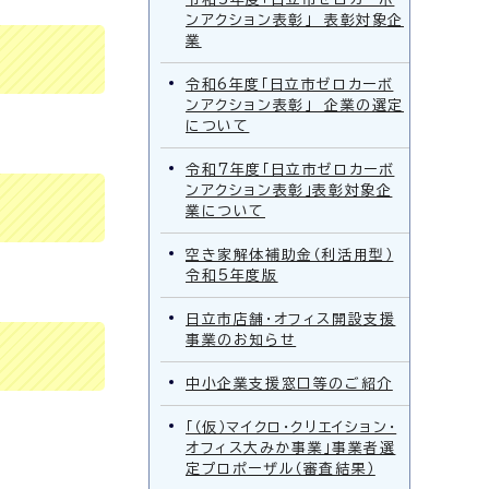
ンアクション表彰」 表彰対象企
業
令和6年度「日立市ゼロカーボ
ンアクション表彰」 企業の選定
について
令和7年度「日立市ゼロカーボ
ンアクション表彰」表彰対象企
業について
空き家解体補助金（利活用型）
令和5年度版
日立市店舗・オフィス開設支援
事業のお知らせ
中小企業支援窓口等のご紹介
「（仮）マイクロ・クリエイション・
オフィス大みか事業」事業者選
定プロポーザル（審査結果）