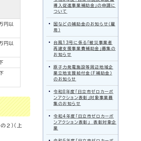
導入促進事業補助金」の申請に
ついて
0万円以
国などの補助金のお知らせ（雇
用）
台風13号に係る「被災事業者
0万円以
再建支援事業費補助金」募集の
お知らせ
下
原子力発電施設等周辺地域企
下
業立地支援給付金（F補助金）
のお知らせ
令和8年度「日立市ゼロカーボ
ンアクション表彰」対象事業募
集のお知らせ
令和4年度「日立市ゼロカーボ
ンアクション表彰」 表彰対象企
の2）（上
業
令和5年度「日立市ゼロカーボ