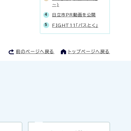
～)
日立市PR動画を公開
FIGHT11「パスとく」
前のページへ戻る
トップページへ戻る