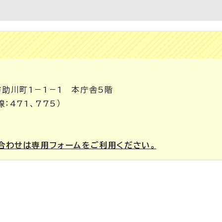
市助川町1－1－1 本庁舎5階
線：471、775）
合わせは専用フォームをご利用ください。