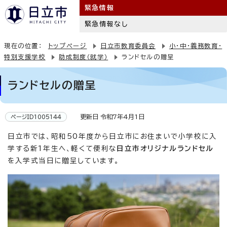
緊急情報
緊急情報なし
現在の位置：
トップページ
日立市教育委員会
小・中・義務教育・
特別支援学校
助成制度（就学）
ランドセルの贈呈
ランドセルの贈呈
更新日 令和7年4月1日
ページID1005144
日立市では、昭和50年度から日立市にお住まいで小学校に入
学する新1年生へ、軽くて便利な
日立市オリジナルランドセル
を入学式当日に贈呈しています。