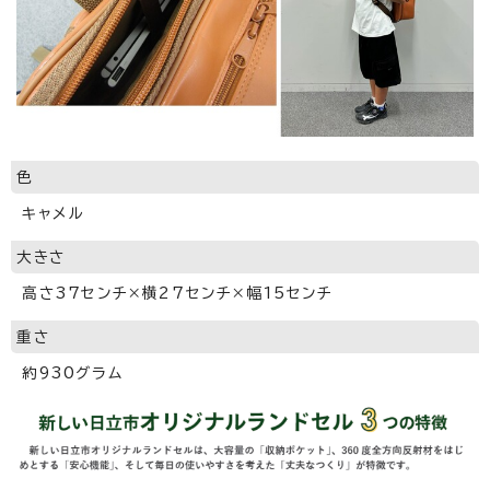
色
キャメル
大きさ
高さ37センチ×横27センチ×幅15センチ
重さ
約930グラム