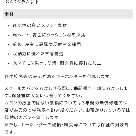
840グラム以下
素材
通気性の良いメッシュ素材
肩ベルト、背面にクッション材を採用
前後、左右に高輝度反射材を採用
収納力に優れた三層構造
底マチには防水、防汚、耐久性に優れた加工
各学校名等の表示があるキーホルダーも付属します。
スクールカバンをお渡しする際に、
保証書
も一緒にお渡ししま
す。
保証書
は大切に保管してください。
カバンの故意ではない破損については3年間の無償修理の保
証があるので学務課へ御連絡ください。お預かりしている間は
代替のカバンを貸与します。
ただし、キーホルダーの破損・紛失等については保証の対象外
です。