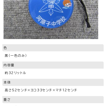
色
黒（一色のみ）
内容量
約32リットル
本体
高さ52センチ×ヨコ33センチ×マチ12センチ
重さ