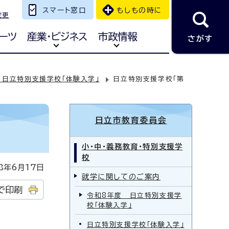
スマート窓口
もしもの時に
変更
ーツ
産業・ビジネス
市政情報
さがす
 日立特別支援学校「体験入学」
日立特別支援学校「第
日立市教育委員会
小・中・義務教育・特別支援学
校
年6月17日
就学に関してのご案内
で印刷
令和8年度 日立特別支援学
校「体験入学」
日立特別支援学校「体験入学」