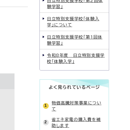
日立特別支援学校「第2回体
験学習」
日立特別支援学校「体験入
学」について
日立特別支援学校「第1回体
験学習」
令和8年度 日立特別支援学
校「体験入学」
よく見られているページ
物価高騰対策事業につい
て
省エネ家電の購入費を補
助します