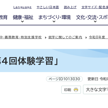
Language
やさしい日本語
読み上げ
文字サイズ・配色
教育
健康・福祉
まちづくり・環境
文化・交流・スポ
・中・義務教育・特別支援学校
就学に関してのご案内
令和8年度
4回体験学習」
ページID1013830
更新日 令和8
大きな文字
印刷