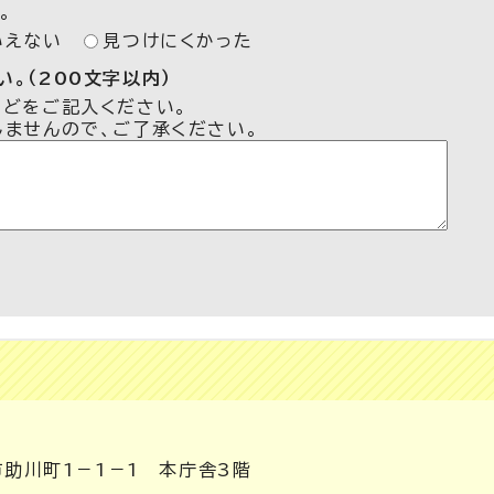
。
いえない
見つけにくかった
。（200文字以内）
などをご記入ください。
しませんので、ご了承ください。
市助川町1－1－1 本庁舎3階