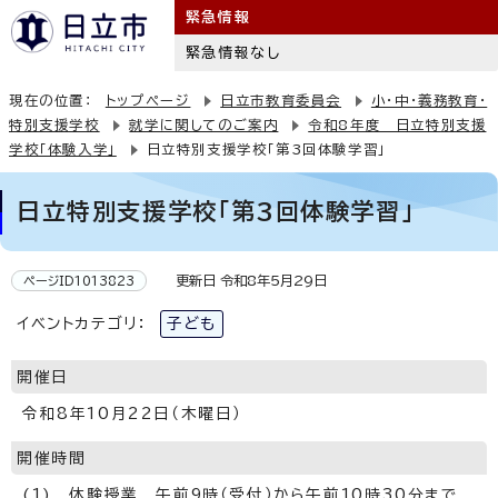
緊急情報
緊急情報なし
現在の位置：
トップページ
日立市教育委員会
小・中・義務教育・
特別支援学校
就学に関してのご案内
令和8年度 日立特別支援
学校「体験入学」
日立特別支援学校「第3回体験学習」
日立特別支援学校「第3回体験学習」
更新日 令和8年5月29日
ページID1013823
イベントカテゴリ：
子ども
開催日
令和8年10月22日（木曜日）
開催時間
(1) 体験授業 午前9時（受付）から午前10時30分まで