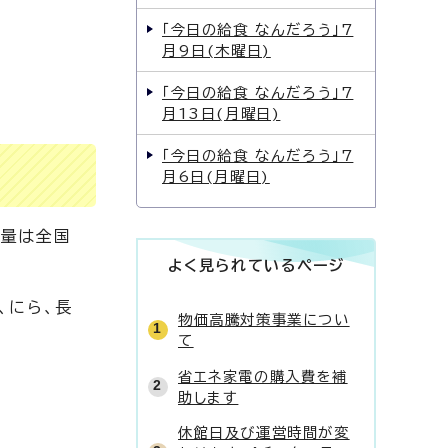
「今日の給食 なんだろう」7
月9日(木曜日)
「今日の給食 なんだろう」7
月13日(月曜日)
「今日の給食 なんだろう」7
月6日(月曜日)
産量は全国
よく見られているページ
、にら、長
物価高騰対策事業につい
て
省エネ家電の購入費を補
助します
休館日及び運営時間が変