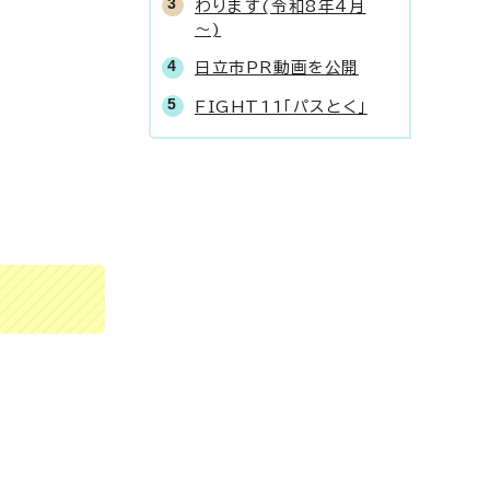
わります(令和8年4月
～)
日立市PR動画を公開
FIGHT11「パスとく」