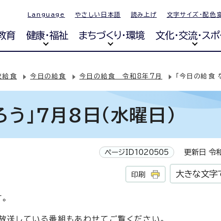
Language
やさしい日本語
読み上げ
文字サイズ・配色
教育
健康・福祉
まちづくり・環境
文化・交流・スポ
校給食
今日の給食
今日の給食 令和8年7月
「今日の給食 
ろう」7月8日(水曜日)
ページID1020505
更新日 令和
大きな文字
印刷
。
ら放送している番組もあわせてご覧ください。