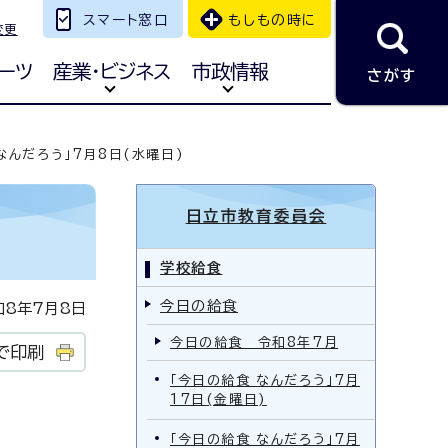
スマート窓口
もしもの時に
変更
ーツ
産業・ビジネス
市政情報
さがす
なんだろう」7月8日(水曜日)
日立市教育委員会
学校給食
今日の給食
8年7月8日
今日の給食 令和8年7月
で印刷
「今日の給食 なんだろう」7月
17日(金曜日)
「今日の給食 なんだろう」7月