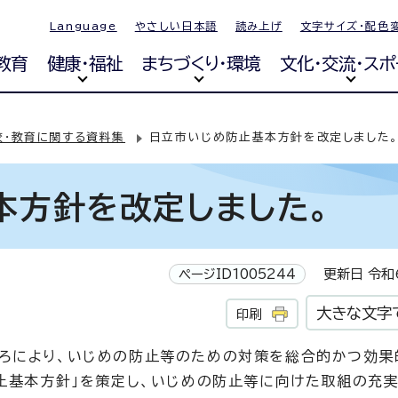
Language
やさしい日本語
読み上げ
文字サイズ・配色
教育
健康・福祉
まちづくり・環境
文化・交流・スポ
校・教育に関する資料集
日立市いじめ防止基本方針を改定しました
本方針を改定しました。
ページID1005244
更新日 令和6
大きな文字
印刷
ろにより、いじめの防止等のための対策を総合的かつ効果
防止基本方針」を策定し、いじめの防止等に向けた取組の充