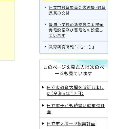
日立市教育委員会の後援・教育
長賞の交付
豊浦小学校の新校舎に太陽光
発電設備及び蓄電池を設置し
ています
教育研究所報「りさーち」
このページを見た人は次のペ
ージも見ています
日立市教育大綱を改訂しまし
た（令和5年12月）
日立市子ども読書活動推進計
画
日立市スポーツ振興計画