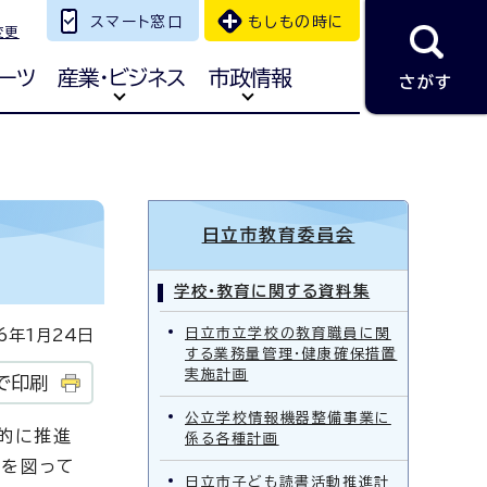
スマート窓口
もしもの時に
変更
ーツ
産業・ビジネス
市政情報
さがす
。
日立市教育委員会
学校・教育に関する資料集
日立市立学校の教育職員に関
年1月24日
する業務量管理・健康確保措置
実施計画
で印刷
公立学校情報機器整備事業に
的に推進
係る各種計画
実を図って
日立市子ども読書活動推進計