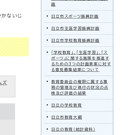
画
やかないじ
日立市スポーツ振興計画
日立市生涯学習振興計画
日立市学校教育振興計画
「学校教育」、「生涯学習」、「ス
ポーツ」に関する施策を推進す
るための3つの計画素案に対す
る意見募集結果について
教育委員会の権限に属する事
ムズ
務の管理及び執行の状況の点
検及び評価の結果
日立の学校教育
日立市教育大綱
日立の教育（統計資料）