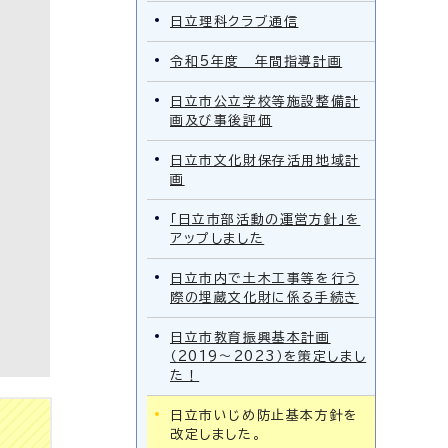
日立理科クラブ通信
令和5年度 年間指導計画
日立市公立学校等施設整備計
画及び事後評価
日立市文化財保存活用地域計
画
「日立市部活動の運営方針」を
アップしました
日立市内で土木工事等を行う
際の埋蔵文化財に係る手続き
日立市教育振興基本計画
（2019～2023）を策定しまし
た！
日立市いじめ防止基本方針を
改定しました。