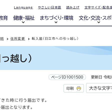
Language
やさしい日本語
読み上げ
文字サイズ・配色
教育
健康・福祉
まちづくり・環境
文化・交流・スポ
証明
住所変更
転入届（日立市への引っ越し）
っ越し）
ページID1001580
更新日 令和8
大きな文字
印刷
てきた時に行う届出です。
届出となります。