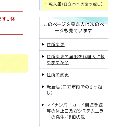
転入届（日立市への引っ越し）
ます。休
このページを見た人は次のペ
ージも見ています
住所変更
住所変更の届出を代理人に頼
めますか？
住所の変更
転居届（日立市内での引っ越
し）
マイナンバーカード関連手続
等の休止日及びシステムエラ
ーの発生・復旧状況