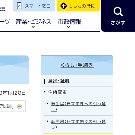
スマート窓口
もしもの時に
変更
ーツ
産業・ビジネス
市政情報
さがす
くらし・手続き
届出・証明
住所変更
年1月28日
転出届（日立市外への引っ越
で印刷
し）
転居届（日立市内での引っ越
し）