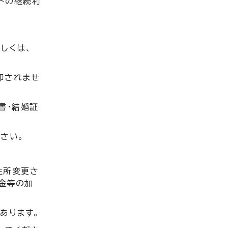
ドの継続利
しくは、
印されませ
書・結婚証
さい。
住所変更さ
金等の加
あります。