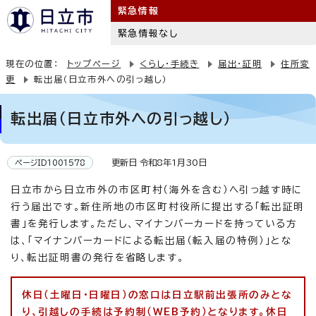
緊急情報
緊急情報なし
現在の位置：
トップページ
くらし・手続き
届出・証明
住所変
更
転出届（日立市外への引っ越し）
転出届（日立市外への引っ越し）
更新日 令和8年1月30日
ページID1001578
日立市から日立市外の市区町村（海外を含む）へ引っ越す時に
行う届出です。新住所地の市区町村役所に提出する「転出証明
書」を発行します。ただし、マイナンバーカードを持っている方
は、「マイナンバーカードによる転出届（転入届の特例）」とな
り、転出証明書の発行を省略します。
休日（土曜日・日曜日）の窓口は日立駅前出張所のみとな
り、引越しの手続は予約制（WEB予約）となります。休日