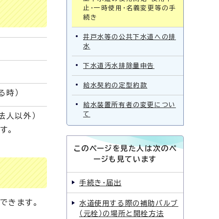
止・一時使用・名義変更等の手
続き
井戸水等の公共下水道への排
水
下水道汚水排除量申告
給水契約の定型約款
る時）
給水装置所有者の変更につい
て
法人以外）
す。
このページを見た人は次のペ
ージも見ています
手続き・届出
きできます。
水道使用する際の補助バルブ
（元栓）の場所と開栓方法