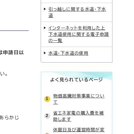
引っ越しに関する水道・下水
道
インターネットを利用した上
下水道使用に関する電子申請
の一覧
は申請日以
水道・下水道の使用
い。
よく見られているページ
物価高騰対策事業につい
て
省エネ家電の購入費を補
あらかじ
助します
休館日及び運営時間が変