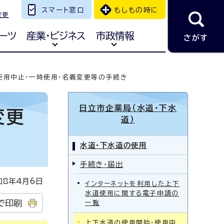
スマート窓口
もしもの時に
変更
ーツ
産業・ビジネス
市政情報
さがす
使用中止・一時使用・名義変更等の手続き
日立市企業局（水道・下水
変更
道）
水道・下水道の使用
手続き・届出
8年4月6日
インターネットを利用した上下
水道使用に関する電子申請の
で印刷
一覧
上下水道の使用開始・使用中