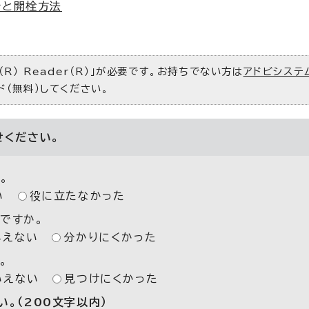
所と開栓方法
R） Reader（R）」が必要です。お持ちでない方は
アドビシステ
ド（無料）してください。
せください。
。
い
役に立たなかった
ですか。
いえない
分かりにくかった
。
いえない
見つけにくかった
。（200文字以内）