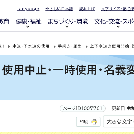
Language
やさしい日本語
読み上げ
文字サイズ・配色
教育
健康・福祉
まちづくり・環境
文化・交流・スポ
道）
水道・下水道の使用
手続き・届出
上下水道の使用開始・
・使用中止・一時使用・名義
ページID1007761
更新日 令和
大きな文字
印刷