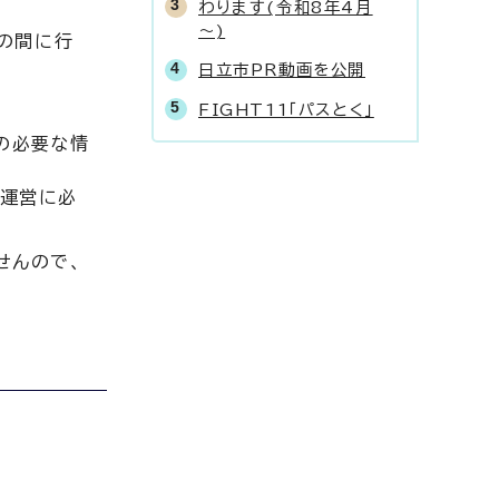
わります(令和8年4月
～)
分の間に行
日立市PR動画を公開
FIGHT11「パスとく」
の必要な情
業運営に必
せんので、