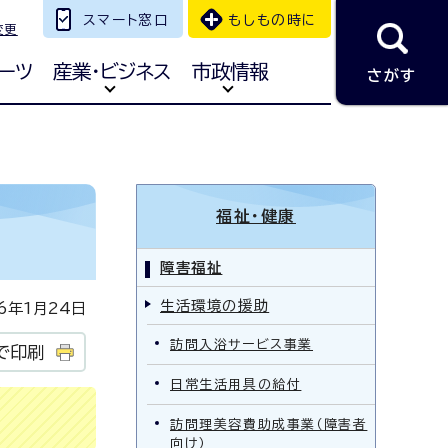
スマート窓口
もしもの時に
変更
ーツ
産業・ビジネス
市政情報
さがす
福祉・健康
障害福祉
生活環境の援助
年1月24日
訪問入浴サービス事業
で印刷
日常生活用具の給付
訪問理美容費助成事業（障害者
向け）