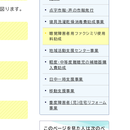
図ります。
点字市報・声の市報発行
寝具洗濯乾燥消毒費助成事業
聴覚障害者用ファクシミリ使用
料助成
地域活動支援センター事業
軽度・中等度難聴児の補聴器購
入費助成
日中一時支援事業
移動支援事業
重度障害者（児）住宅リフォーム
事業
このページを見た人は次のペ