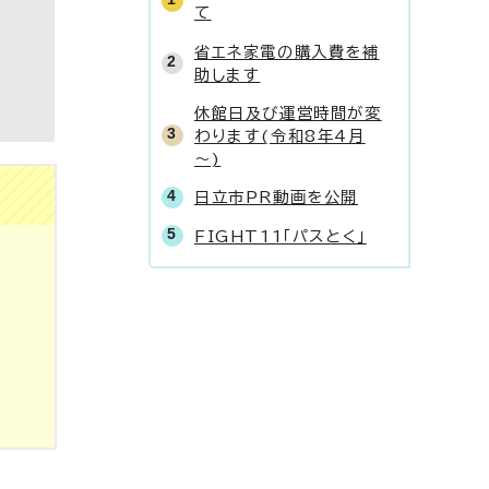
て
省エネ家電の購入費を補
助します
休館日及び運営時間が変
わります(令和8年4月
～)
日立市PR動画を公開
FIGHT11「パスとく」