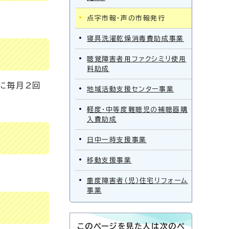
点字市報・声の市報発行
寝具洗濯乾燥消毒費助成事業
聴覚障害者用ファクシミリ使用
料助成
に毎月2回
地域活動支援センター事業
軽度・中等度難聴児の補聴器購
入費助成
日中一時支援事業
移動支援事業
重度障害者（児）住宅リフォーム
事業
このページを見た人は次のペ