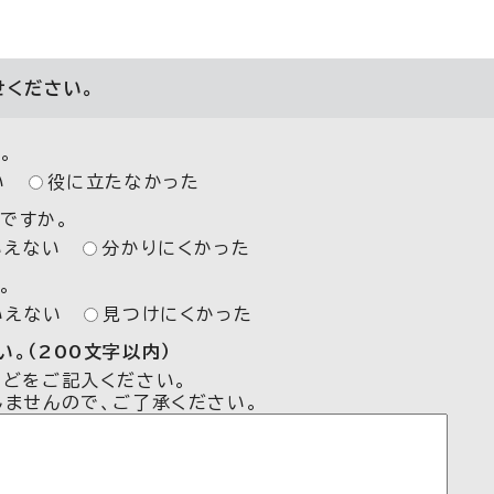
せください。
。
い
役に立たなかった
ですか。
いえない
分かりにくかった
。
いえない
見つけにくかった
。（200文字以内）
などをご記入ください。
しませんので、ご了承ください。