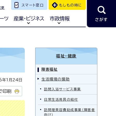
スマート窓口
もしもの時に
変更
ーツ
産業・ビジネス
市政情報
さがす
福祉・健康
障害福祉
生活環境の援助
年1月24日
訪問入浴サービス事業
で印刷
日常生活用具の給付
訪問理美容費助成事業（障害者
向け）