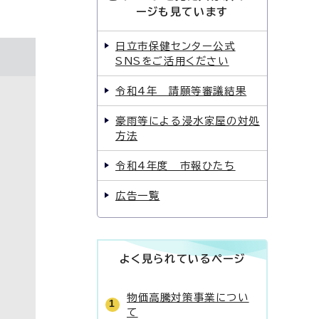
ージも見ています
日立市保健センター公式
SNSをご活用ください
令和4年 請願等審議結果
豪雨等による浸水家屋の対処
方法
令和4年度 市報ひたち
広告一覧
よく見られているページ
物価高騰対策事業につい
て