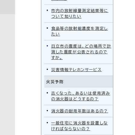
市内の放射線量測定結果等に
ついて知りたい
食品等の放射能濃度を測定し
たい
日立市の震度は、どの場所で計
測した震度が公表されるので
すか。
災害情報テレホンサービス
火災予防
古くなった、あるいは使用済み
の消火器はどうするの？
消火器の耐用年数はあるの？
一般住宅に消火器を設置しな
ければならないの？