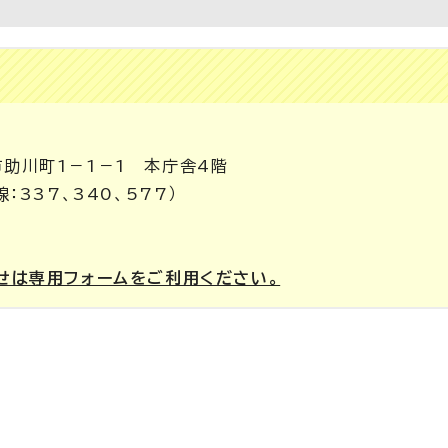
市助川町1－1－1 本庁舎4階
線：337、340、577）
せは専用フォームをご利用ください。