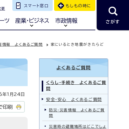
スマート窓口
もしもの時に
変更
ーツ
産業・ビジネス
市政情報
さがす
害情報 よくあるご質問
家にいるとき地震がきたらど
よくあるご質問
くらし・手続き よくあるご質
問
年1月24日
安全・安心 よくあるご質問
で印刷
防災・災害情報 よくあるご質
問
災害時の避難場所はどこでしょ