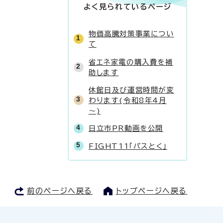
よく見られているページ
物価高騰対策事業につい
て
省エネ家電の購入費を補
助します
休館日及び運営時間が変
わります(令和8年4月
～)
日立市PR動画を公開
FIGHT11「パスとく」
前のページへ戻る
トップページへ戻る