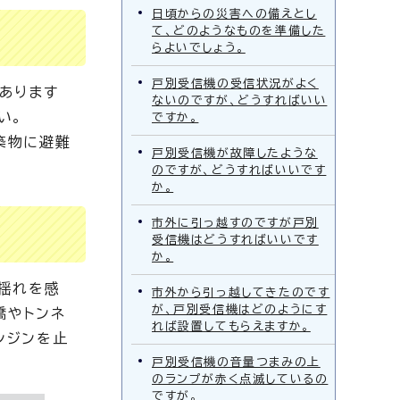
日頃からの災害への備えとし
て、どのようなものを準備した
らよいでしょう。
戸別受信機の受信状況がよく
あります
ないのですが、どうすればいい
い。
ですか。
築物に避難
戸別受信機が故障したような
のですが、どうすればいいです
か。
市外に引っ越すのですが戸別
受信機はどうすればいいです
か。
揺れを感
市外から引っ越してきたのです
が、戸別受信機はどのようにす
橋やトンネ
れば設置してもらえますか。
ンジンを止
戸別受信機の音量つまみの上
のランプが赤く点滅しているの
ですが。