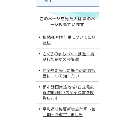
か？
このページを見た人は次のペ
ージも見ています
相続税や贈与税について知り
たい
さくらのまちづくり推進に貢
献した花樹の会解散
住宅を新築した場合の軽減措
置について知りたい
都市計画用途地域（日立電鉄
線跡地地区）の変更図書を縦
覧します
平和通り桜更新実施計画〜第
Ⅱ期〜を改定しました