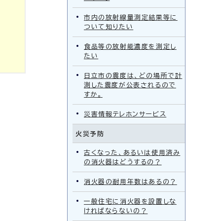
市内の放射線量測定結果等に
ついて知りたい
食品等の放射能濃度を測定し
たい
日立市の震度は、どの場所で計
測した震度が公表されるので
すか。
災害情報テレホンサービス
火災予防
古くなった、あるいは使用済み
の消火器はどうするの？
消火器の耐用年数はあるの？
一般住宅に消火器を設置しな
ければならないの？