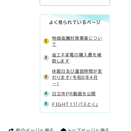
よく見られているページ
物価高騰対策事業につい
て
省エネ家電の購入費を補
助します
休館日及び運営時間が変
わります(令和8年4月
～)
日立市PR動画を公開
FIGHT11「パスとく」
前のページへ戻る
トップページへ戻る