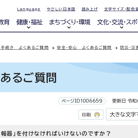
Language
やさしい日本語
読み上げ
文字サイズ・配色
教育
健康・福祉
まちづくり・環境
文化・交流・スポ
・手続き よくあるご質問
安全・安心 よくあるご質問
防災・災
くあるご質問
ページID1006659
更新日 令和6
大きな文字
印刷
警報器」を付けなければいけないのですか？