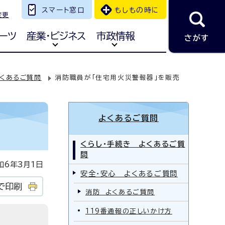
スマート窓口
もしもの時に
変更
ーツ
産業・ビジネス
市政情報
さがす
くあるご質問
消防職員が「住宅用火災警報器」を販売
よくあるご質問
くらし・手続き よくあるご質
問
6年3月1日
安全・安心 よくあるご質問
で印刷
消防 よくあるご質問
119番通報の正しいかけ方