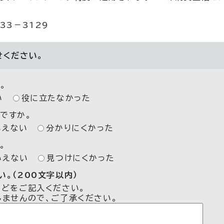
33－3129
せください。
。
い
役に立たなかった
ですか。
いえない
分かりにくかった
。
いえない
見つけにくかった
。（200文字以内）
などをご記入ください。
しませんので、ご了承ください。