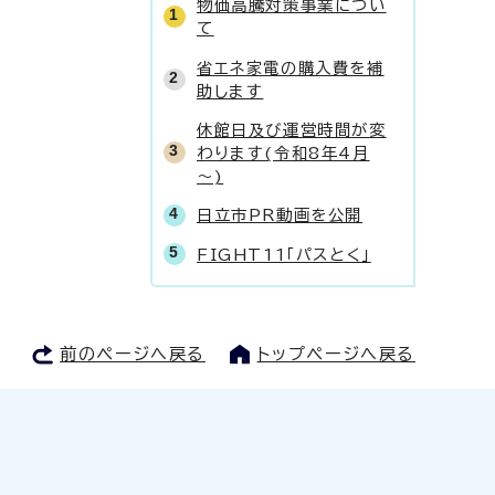
物価高騰対策事業につい
て
省エネ家電の購入費を補
助します
休館日及び運営時間が変
わります(令和8年4月
～)
日立市PR動画を公開
FIGHT11「パスとく」
前のページへ戻る
トップページへ戻る