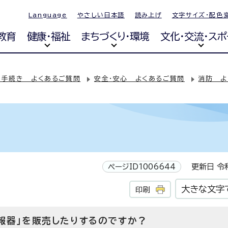
Language
やさしい日本語
読み上げ
文字サイズ・配色
教育
健康・福祉
まちづくり・環境
文化・交流・スポ
・手続き よくあるご質問
安全・安心 よくあるご質問
消防 よ
問
ページID1006644
更新日 令和
大きな文字
印刷
報器」を販売したりするのですか？