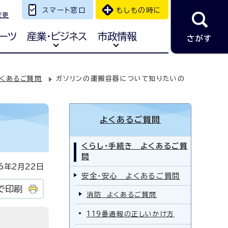
スマート窓口
もしもの時に
変更
ーツ
産業・ビジネス
市政情報
さがす
くあるご質問
ガソリンの運搬容器について知りたいの
よくあるご質問
くらし・手続き よくあるご質
問
年2月22日
安全・安心 よくあるご質問
で印刷
消防 よくあるご質問
119番通報の正しいかけ方