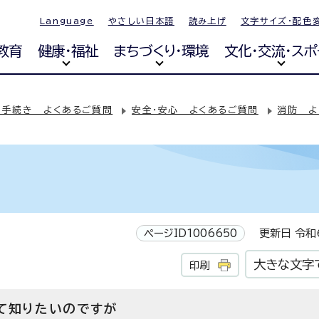
Language
やさしい日本語
読み上げ
文字サイズ・配色
教育
健康・福祉
まちづくり・環境
文化・交流・スポ
・手続き よくあるご質問
安全・安心 よくあるご質問
消防 よ
問
ページID1006650
更新日 令和6
大きな文字
印刷
て知りたいのですが