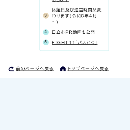
休館日及び運営時間が変
わります(令和8年4月
～)
日立市PR動画を公開
FIGHT11「パスとく」
前のページへ戻る
トップページへ戻る