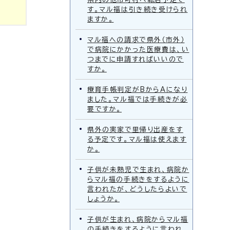
す。マル福は引き続き受けられ
ますか。
マル福への請求で県外（市外）
で病院にかかった医療費は、い
つまでに申請すればいいので
すか。
療育手帳判定がBからAになり
ました。マル福では手続きが必
要ですか。
県外の実家で里帰り出産をす
る予定です。マル福は使えます
か。
子供が未熟児で生まれ、病院か
らマル福の手続きをするように
言われたが、どうしたらよいで
しょうか。
子供が生まれ、病院からマル福
の手続きをするように言われ