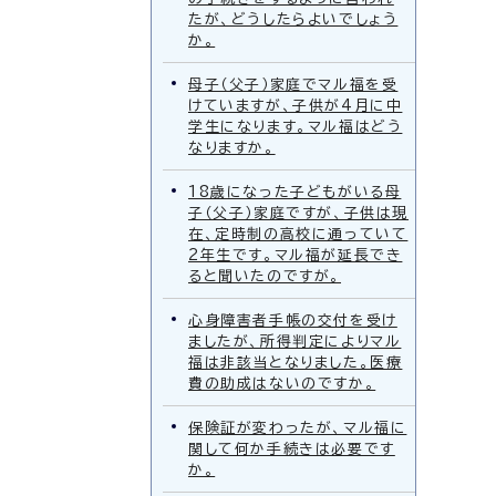
たが、どうしたらよいでしょう
か。
母子（父子）家庭でマル福を受
けていますが、子供が4月に中
学生になります。マル福はどう
なりますか。
18歳になった子どもがいる母
子（父子）家庭ですが、子供は現
在、定時制の高校に通っていて
2年生です。マル福が延長でき
ると聞いたのですが。
心身障害者手帳の交付を受け
ましたが、所得判定によりマル
福は非該当となりました。医療
費の助成はないのですか。
保険証が変わったが、マル福に
関して何か手続きは必要です
か。