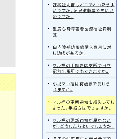
課税証明書はどこでとったらよ
いですか。源泉徴収票でもいい
のですか。
重度心身障害者医療福祉費制
度
白内障補助眼鏡購入費用に対
し助成があるか。
マル福の手続きは支所や日立
駅前出張所でもできますか。
小児マル福は何歳まで受けら
れますか。
マル福の更新通知を紛失してし
まった。手続きはできますか。
マル福の更新通知が届かない
が、どうしたらよいでしょうか。
県内の他市町村へ転居予定で