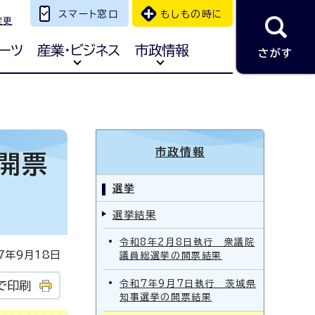
スマート窓口
もしもの時に
変更
ーツ
産業・ビジネス
市政情報
さがす
市政情報
開票
選挙
選挙結果
令和8年2月8日執行 衆議院
年9月18日
議員総選挙の開票結果
令和7年9月7日執行 茨城県
で印刷
知事選挙の開票結果