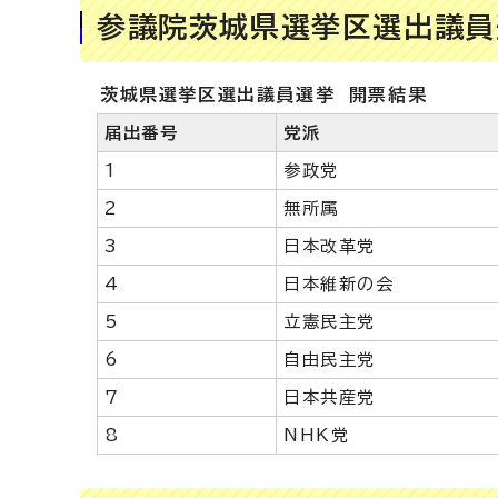
参議院茨城県選挙区選出議員
茨城県選挙区選出議員選挙 開票結果
届出番号
党派
1
参政党
2
無所属
3
日本改革党
4
日本維新の会
5
立憲民主党
6
自由民主党
7
日本共産党
8
NHK党