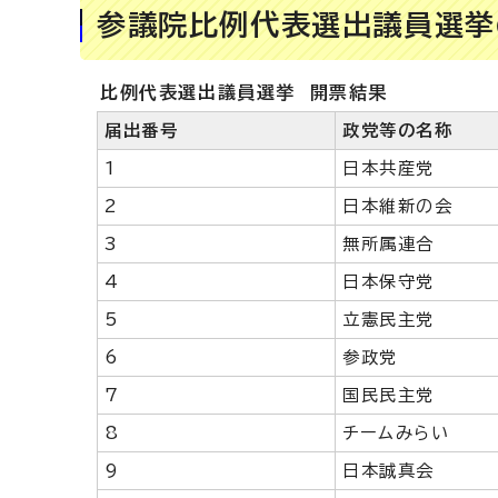
参議院比例代表選出議員選挙
比例代表選出議員選挙 開票結果
届出番号
政党等の名称
1
日本共産党
2
日本維新の会
3
無所属連合
4
日本保守党
5
立憲民主党
6
参政党
7
国民民主党
8
チームみらい
9
日本誠真会