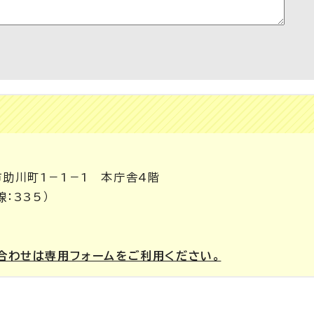
市助川町1－1－1 本庁舎4階
線：335）
合わせは専用フォームをご利用ください。