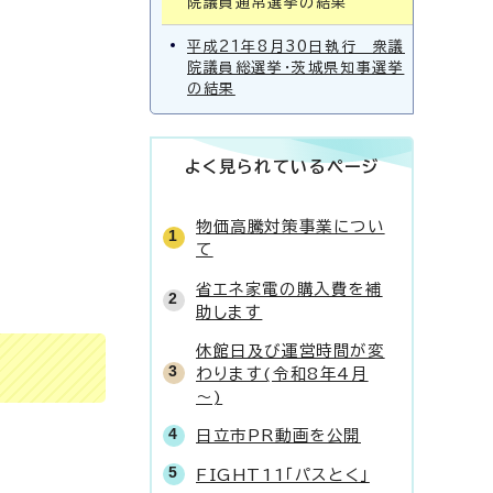
院議員通常選挙の結果
平成21年8月30日執行 衆議
院議員総選挙・茨城県知事選挙
の結果
よく見られているページ
物価高騰対策事業につい
て
省エネ家電の購入費を補
助します
休館日及び運営時間が変
わります(令和8年4月
～)
日立市PR動画を公開
FIGHT11「パスとく」