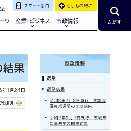
スマート窓口
もしもの時に
変更
ーツ
産業・ビジネス
市政情報
さがす
市政情報
の結果
選挙
選挙結果
年1月24日
令和8年2月8日執行 衆議院
で印刷
議員総選挙の開票結果
令和7年9月7日執行 茨城県
知事選挙の開票結果