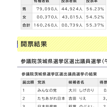
有権者数
投票者数
投票率
男
79,898人
44,924人
56.23％
女
80,370人
43,815人
54.52％
合計
160,268人
88,739人
55.37％
開票結果
参議院茨城県選挙区選出議員選挙（午
参議院茨城県選挙区選出議員選挙の結果
届出順
党派
候補者名
得
1
みんなの党
大川 しげのり
8
2
たちあがれ日本
吉田 りえ
3
3
日本共産党
稲葉 のぶとし
2