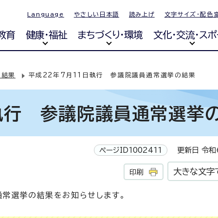
Language
やさしい日本語
読み上げ
文字サイズ・配色
教育
健康・福祉
まちづくり・環境
文化・交流・スポ
挙結果
平成22年7月11日執行 参議院議員通常選挙の結果
日執行 参議院議員通常選挙
ページID1002411
更新日 令和6
大きな文字
印刷
通常選挙の結果をお知らせします。