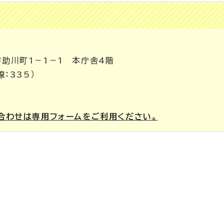
市助川町1－1－1 本庁舎4階
線：335）
合わせは専用フォームをご利用ください。