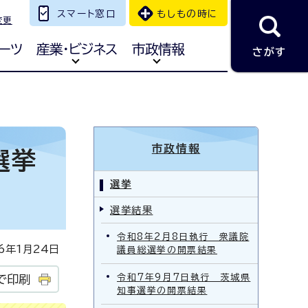
スマート窓口
もしもの時に
変更
ーツ
産業・ビジネス
市政情報
さがす
市政情報
選挙
選挙
選挙結果
令和8年2月8日執行 衆議院
年1月24日
議員総選挙の開票結果
令和7年9月7日執行 茨城県
で印刷
知事選挙の開票結果