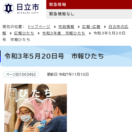
緊急情報
緊急情報なし
現在の位置：
トップページ
市政情報
広報・広聴
日立市の広
報
広報ひたち
令和3年度 市報ひたち
令和3年5月20日
号 市報ひたち
令和3年5月20日号 市報ひたち
更新日 令和7年11月18日
ページID1003492