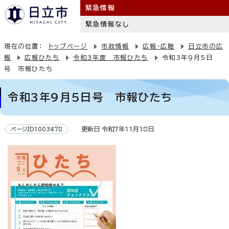
緊急情報
緊急情報なし
現在の位置：
トップページ
市政情報
広報・広聴
日立市の広
報
広報ひたち
令和3年度 市報ひたち
令和3年9月5日
号 市報ひたち
令和3年9月5日号 市報ひたち
更新日 令和7年11月18日
ページID1003478