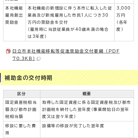
本社機能
本社機能の新増設に伴う本市に転入した従
3,000
雇用創出
業員及び新規雇用した市民1人につき30
万円
奨励金
万円の奨励金を交付
（各年
（雇用時に当該従業員が40歳未満の場合
度）
は3年度）
日立市本社機能移転等促進奨励金交付要綱 （PDF
70.3KB）
補助金の交付時期
区分
概要
固定資産税相当
取得した固定資産に係る固定資産税及び都市
額及び都市計画
計画税を納付した翌年度（事業開始日の翌年
税相当額
度又は翌々年度）
移設に要した費
設備等の移設が完了した翌年度
用