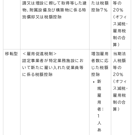
請又は増設に際して取得等した建
たは税額
等の
物、附属設備及び構築物に係る特
控除7％
20％
別償却又は税額控除
（オフィ
ス減税・
雇用税
制の合
算）
移転型
＜雇用促進税制＞
増加雇用
当期法
認定事業者が特定業務施設にお
者数に応
人税額
いて新たに雇い入れた従業員等
じた税額
等の
に係る税額控除
控除
20％
新
（オフィ
規
ス減税・
雇
雇用税
用
制の合
者：
算）
1
人
あ