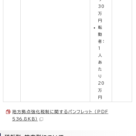
30
万
円
転
勤
者：
1
人
あ
た
り
20
万
円
地方拠点強化税制に関するパンフレット （PDF
536.8KB）