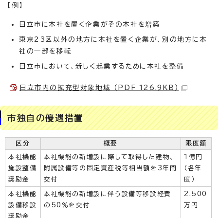
【例】
日立市に本社を置く企業がその本社を増築
東京23区以外の地方に本社を置く企業が、別の地方に本
社の一部を移転
日立市において、新しく起業するために本社を整備
日立市内の拡充型対象地域 （PDF 126.9KB）
市独自の優遇措置
区分
概要
限度額
本社機能
本社機能の新増設に際して取得した建物、
1億円
施設整備
附属設備等の固定資産税等相当額を3年間
（各年
奨励金
交付
度）
本社機能
本社機能の新増設に伴う設備等移設経費
2,500
設備移設
の50％を交付
万円
奨励金