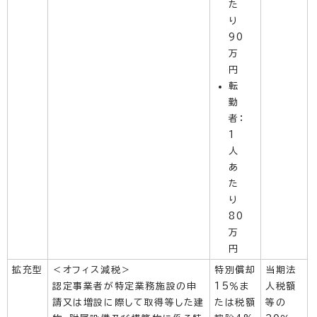
た
り
90
万
円
転
勤
者：
1
人
あ
た
り
80
万
円
拡充型
＜オフィス減税＞
特別償却
当期法
認定事業者が特定業務施設の申
15％ま
人税額
請又は増設に際して取得等した建
たは税額
等の