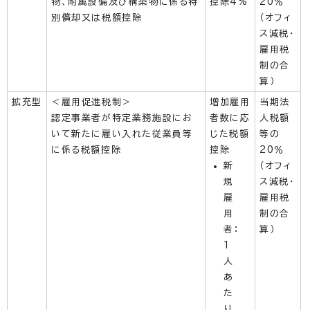
物、附属設備及び構築物に係る特
控除4%
20％
別償却又は税額控除
（オフィ
ス減税・
雇用税
制の合
算）
拡充型
＜雇用促進税制＞
増加雇用
当期法
認定事業者が特定業務施設にお
者数に応
人税額
いて新たに雇い入れた従業員等
じた税額
等の
に係る税額控除
控除
20％
新
（オフィ
規
ス減税・
雇
雇用税
用
制の合
者：
算）
1
人
あ
た
り