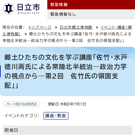
緊急情報
緊急情報なし
現在の位置：
トップページ
日立市郷土博物館
イベント・講座（郷
土博物館）
郷土ひたちの文化を学ぶ講座「佐竹・水戸徳川両氏による
常陸北半統治―政治力学の視点から―第2回 佐竹氏の領国支配」」
郷土ひたちの文化を学ぶ講座「佐竹・水戸
徳川両氏による常陸北半統治―政治力学
の視点から―第2回 佐竹氏の領国支
配」」
更新日 令和8年7月1日
ページID1020050
イベントカテゴリ：
講座・教室
開催日