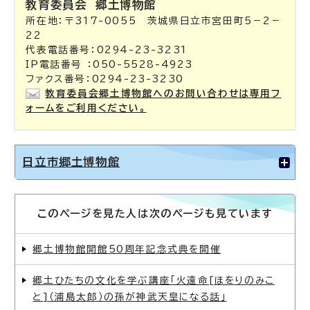
教育委員会
郷土博物館
所在地：〒317-0055 茨城県日立市宮田町5－2－
22
代表電話番号：0294-23-3231
IP電話番号 ：050-5528-4923
ファクス番号：0294-23-3230
教育委員会郷土博物館へのお問い合わせは専用フ
ォームをご利用ください。
日立市郷土博物館
このページを見た人は次のページも見ています
郷土博物館開館50周年記念式典を開催
郷土ひたちの文化を学ぶ講座「火遠命[ほをりのみこ
と]（浦島太郎）の孫が神武天皇になる話」