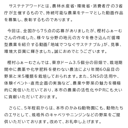
サステナアワードとは、農林水産省・環境省・消費者庁の3省
庁が主催するもので、持続可能な農業をテーマとした動画作品
を募集し、表彰するものであります。
今回は、全国から75点の応募がありましたが、樫村ふぁーむ
さんの作成した、様々な分野の地元の方々を巻き込んだ循環
型農業を紹介する動画「地域でつなぐサステナブル」が、見事、
環境大臣賞に輝きました。誠におめでとうございます。
樫村ふぁーむさんでは、東京ドーム3.5個分の田畑で、栽培期
間中に農薬や化学肥料を使わない農法により年間60品目の
野菜と米5種類を栽培しておられます。また、SNSの活用や、
体験イベント・直売企画の実施など、農業や野菜の魅力を積極
的に発信いただいており、本市の農業の活性化やPRにも大い
に貢献いただいております。
さらに、5年程前からは、本市のかみね動物園にも、動物たち
のエサとして、規格外のキャベツやニンジンなどの野菜をご提
供いただいております。改めて、お礼申し上げます。