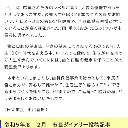
今回は、応募された方のレベルが高く、大変な僅差であった
と伺っておりますが、親知らずを除く28本の全ての歯がお揃
いで、年に2～3回の歯の定期健診や、全身運動を習慣とされ
ていることが高く評価された、岡 垂氷（おか たるみ）さんが市
長賞に選ばれました。
歯と口腔の健康は、全身の健康にも直結するものであり、人
生100年時代を迎える中、いつまでも健康で、生きがいを持っ
て人生を歩んでいくためには、歯と口腔の健康を保つことが大
変重要であります。
本市といたしましても、歯科保健事業を始めとして、市民の
皆さま方が、安心して健やかに、生き生きと暮らすことができ
るまちづくりを進めてまいりますので、ご理解・ご協力の程、ど
うぞよろしくお願いいたします。
（日立市長 小川春樹）
令和5年度 2月 市長ダイアリー投稿記事