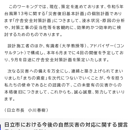
このワーキングでは、現在、策定を進めております、令和5年
台風第13号に関する「災害復旧基本計画」の個別計画であり
ます「庁舎安全対策計画」につきまして、浸水状況・原因の分析
や、対策工事の妥当性等を客観的に、効果的かつ効率的に検
討するためのものであります。
設計施工者のほか、有識者（大学教授等）、アドバイザー（コン
サルタント）で構成し、本年6月までに4回の開催を予定してお
り、9月を目途に庁舎安全対策計画を策定いたします。
次なる災害への備えを万全にし、連綿と築き上げられてまい
りました「まちの資産」を次代につないでいくことが、今を担う
私たちの使命であるとの認識の下、この未曽有の災害からの
本格復旧につきまして、これからも、誠心誠意、努力してまいり
ます。
（日立市長 小川春樹）
日立市における今後の自然災害の対応に関する提言