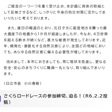
ご提言の一つ一つを重く受け止め、本計画に具体の取組と
して反映させるなど、しっかりと今後の防災対策に活かしてま
いりたいと考えております。
また、連日の報道のとおり、元日夕方に能登地方を襲った最
大震度7の地震から1か月が経過しましたが、今なお、4万世帯
を超える断水が続くなど、甚大な被害が発生しております。近
年、頻発化・激甚化する自然災害により、全国どの地域におい
ても、あらゆる自然災害に備える必要性が増しております。
改めまして、本市におきましても、常に現状を見直し、更なる
安全・安心のまちづくりに職員一丸となり、取り組んでまいり
ます。
（日立市長 小川春樹）
さくらロードレースの参加締切、迫る！（R6.2.2投
稿）