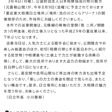
3月4日（月曜）、公益財団法人日本相撲協会の枝川親方
（元蒼樹山関）が、今年8月9日（金曜）に予定されております
「夏巡業大相撲日立場所」（場所：池の川さくらアリーナ）の開
催挨拶のため、市役所にお越しくださいました。
本市での巡業開催は、元横綱の稀勢の里関（現 二所ノ関親
方）の昇進後、初の土俵入りとなった平成29年の夏巡業以来、
7年ぶりとなります。
巡業当日は、人気力士による握手会に始まり、公開稽古やお
楽しみ抽選会のほか、初切（相撲の禁じ手を面白おかしく紹介
する見世物）や相撲甚句（土俵上で力士が披露する余興の
唄）、そして、最大の見所であります大迫力の取組まで、見所が
目白押しの1日となります。
さらに、高安関や武将山関など県出身の実力派も出場予定
となっており、「推し」の力士の勇姿を間近で見られる、またと
ない機会です。是非、日立場所にお越いただき、大相撲の魅力
を思う存分、お楽しみください。
（日立市長 小川春樹）