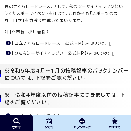
春のさくらロードレース、そして、秋のシーサイドマラソンとい
う2大スポーツイベントを通じて、これからも「スポーツのま
ち 日立」を力強く推進してまいります。
（日立市長 小川春樹）
【日立さくらロードレース 公式HP】
（外部リンク）
【ひたちシーサイドマラソン 公式HP】
（外部リンク）
※令和5年度4月～1月の投稿記事のバックナンバー
については、下記をご覧ください。
※ 令和4年度以前の投稿記事につきましては、下
記をご覧ください。
フェイスブック：市長ダイアリー
（外部リンク）
インスタグラム：市長ダイアリー
（外部リンク）
さがす
イベント
もしもの時に
おすすめ