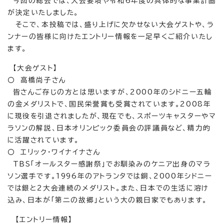
今回の総会では、大会要項や令和6年度の具体的な事業計画
が決定いたしました。
そこで、本投稿では、盛り上げに欠かせない大会ゲストや、ラ
ンナーの皆様に向けたエントリー情報を一足早くご紹介いたし
ます。
【大会ゲスト】
〇 高橋尚子さん
皆さんご存じの方とは思いますが、2000年のシドニー五輪
の金メダリストで、国民栄誉賞も受賞されています。2008年
に現役を引退されましたが、現在でも、スポーツキャスターやマ
ラソンの解説、日本オリンピック委員会の評議員など、精力的
に活躍されています。
〇 エリック・ワイナイナさん
TBS「オールスター感謝祭」でお馴染みのケニア出身のマラ
ソン選手です。1996年のアトランタでは銅、2000年シドニー
では銀と2大会連続のメダリスト。また、日本での生活に溶け
込み、日本が「第二の故郷」という大の親日家でもあります。
【エントリー情報】