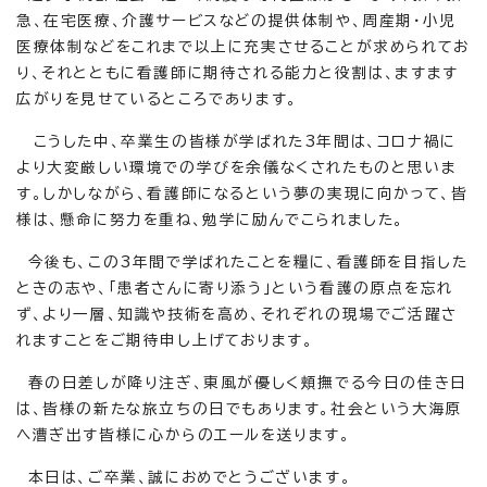
急、在宅医療、介護サービスなどの提供体制や、周産期・小児
医療体制などをこれまで以上に充実させることが求められてお
り、それとともに看護師に期待される能力と役割は、ますます
広がりを見せているところであります。
こうした中、卒業生の皆様が学ばれた3年間は、コロナ禍に
より大変厳しい環境での学びを余儀なくされたものと思いま
す。しかしながら、看護師になるという夢の実現に向かって、皆
様は、懸命に努力を重ね、勉学に励んでこられました。
今後も、この3年間で学ばれたことを糧に、看護師を目指した
ときの志や、「患者さんに寄り添う」という看護の原点を忘れ
ず、より一層、知識や技術を高め、それぞれの現場でご活躍さ
れますことをご期待申し上げております。
春の日差しが降り注ぎ、東風が優しく頬撫でる今日の佳き日
は、皆様の新たな旅立ちの日でもあります。社会という大海原
へ漕ぎ出す皆様に心からのエールを送ります。
本日は、ご卒業、誠におめでとうございます。