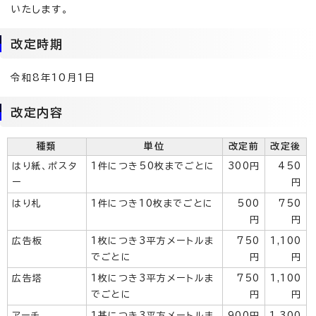
いたします。
改定時期
令和8年10月1日
改定内容
種類
単位
改定前
改定後
はり紙、ポスタ
1件につき50枚までごとに
300円
450
ー
円
はり札
1件につき10枚までごとに
500
750
円
円
広告板
1枚につき3平方メートルま
750
1,100
でごとに
円
円
広告塔
1枚につき3平方メートルま
750
1,100
でごとに
円
円
アーチ
1基につき3平方メートルま
900円
1,300